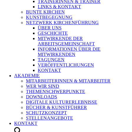
TRAINERINNEN & TRAINER
LINKS & KONTAKT
BUNTE KIRCHEN
KUNSTBEGEGNUNG
NETZWERK KIRCHENFÜHRUNG
ÜBER UNS
GESCHICHTE
MITWIRKENDE DER
ARBEITSGEMEINSCHAFT
INFORMATIONEN ÜBER DIE
MITWIRKENDEN
TAGUNGEN
VERÖFFENTLICHUNGEN
KONTAKT
AKADEMIE
MITARBEITERINNEN & MITARBEITER
WER WIR SIND
THEMENSCHWERPUNKTE
DOWNLOADS
DIGITALE KULTURERLEBNISSE
BÜCHER & KUNSTFÜHRER
SCHUTZKONZEPT
STELLENANGEBOTE
KONTAKT