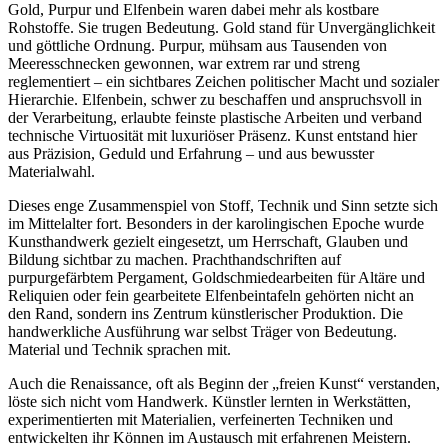
Gold, Purpur und Elfenbein waren dabei mehr als kostbare
Rohstoffe. Sie trugen Bedeutung. Gold stand für Unvergänglichkeit
und göttliche Ordnung. Purpur, mühsam aus Tausenden von
Meeresschnecken gewonnen, war extrem rar und streng
reglementiert – ein sichtbares Zeichen politischer Macht und sozialer
Hierarchie. Elfenbein, schwer zu beschaffen und anspruchsvoll in
der Verarbeitung, erlaubte feinste plastische Arbeiten und verband
technische Virtuosität mit luxuriöser Präsenz. Kunst entstand hier
aus Präzision, Geduld und Erfahrung – und aus bewusster
Materialwahl.
Dieses enge Zusammenspiel von Stoff, Technik und Sinn setzte sich
im Mittelalter fort. Besonders in der karolingischen Epoche wurde
Kunsthandwerk gezielt eingesetzt, um Herrschaft, Glauben und
Bildung sichtbar zu machen. Prachthandschriften auf
purpurgefärbtem Pergament, Goldschmiedearbeiten für Altäre und
Reliquien oder fein gearbeitete Elfenbeintafeln gehörten nicht an
den Rand, sondern ins Zentrum künstlerischer Produktion. Die
handwerkliche Ausführung war selbst Träger von Bedeutung.
Material und Technik sprachen mit.
Auch die Renaissance, oft als Beginn der „freien Kunst“ verstanden,
löste sich nicht vom Handwerk. Künstler lernten in Werkstätten,
experimentierten mit Materialien, verfeinerten Techniken und
entwickelten ihr Können im Austausch mit erfahrenen Meistern.