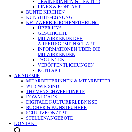
TRAINERINNEN & TRAINER
LINKS & KONTAKT
BUNTE KIRCHEN
KUNSTBEGEGNUNG
NETZWERK KIRCHENFÜHRUNG
ÜBER UNS
GESCHICHTE
MITWIRKENDE DER
ARBEITSGEMEINSCHAFT
INFORMATIONEN ÜBER DIE
MITWIRKENDEN
TAGUNGEN
VERÖFFENTLICHUNGEN
KONTAKT
AKADEMIE
MITARBEITERINNEN & MITARBEITER
WER WIR SIND
THEMENSCHWERPUNKTE
DOWNLOADS
DIGITALE KULTURERLEBNISSE
BÜCHER & KUNSTFÜHRER
SCHUTZKONZEPT
STELLENANGEBOTE
KONTAKT