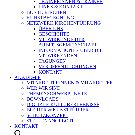
TRAINERINNEN & TRAINER
LINKS & KONTAKT
BUNTE KIRCHEN
KUNSTBEGEGNUNG
NETZWERK KIRCHENFÜHRUNG
ÜBER UNS
GESCHICHTE
MITWIRKENDE DER
ARBEITSGEMEINSCHAFT
INFORMATIONEN ÜBER DIE
MITWIRKENDEN
TAGUNGEN
VERÖFFENTLICHUNGEN
KONTAKT
AKADEMIE
MITARBEITERINNEN & MITARBEITER
WER WIR SIND
THEMENSCHWERPUNKTE
DOWNLOADS
DIGITALE KULTURERLEBNISSE
BÜCHER & KUNSTFÜHRER
SCHUTZKONZEPT
STELLENANGEBOTE
KONTAKT