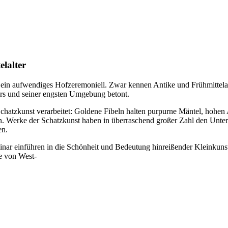
lalter
 ein aufwendiges Hofzeremoniell. Zwar kennen Antike und Frühmittelalte
ers und seiner engsten Umgebung betont.
Schatzkunst verarbeitet: Goldene Fibeln halten purpurne Mäntel, hohen
n. Werke der Schatzkunst haben in überraschend großer Zahl den Unterg
en.
r einführen in die Schönheit und Bedeutung hinreißender Kleinkunstwe
e von West-