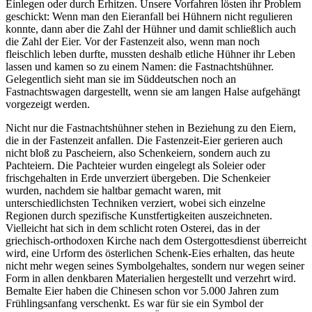
Einlegen oder durch Erhitzen. Unsere Vorfahren lösten ihr Problem
geschickt: Wenn man den Eieranfall bei Hühnern nicht regulieren
konnte, dann aber die Zahl der Hühner und damit schließlich auch
die Zahl der Eier. Vor der Fastenzeit also, wenn man noch
fleischlich leben durfte, mussten deshalb etliche Hühner ihr Leben
lassen und kamen so zu einem Namen: die Fastnachtshühner.
Gelegentlich sieht man sie im Süddeutschen noch an
Fastnachtswagen dargestellt, wenn sie am langen Halse aufgehängt
vorgezeigt werden.
Nicht nur die Fastnachtshühner stehen in Beziehung zu den Eiern,
die in der Fastenzeit anfallen. Die Fastenzeit-Eier gerieren auch
nicht bloß zu Pascheiern, also Schenkeiern, sondern auch zu
Pachteiern. Die Pachteier wurden eingelegt als Soleier oder
frischgehalten in Erde unverziert übergeben. Die Schenkeier
wurden, nachdem sie haltbar gemacht waren, mit
unterschiedlichsten Techniken verziert, wobei sich einzelne
Regionen durch spezifische Kunstfertigkeiten auszeichneten.
Vielleicht hat sich in dem schlicht roten Osterei, das in der
griechisch-orthodoxen Kirche nach dem Ostergottesdienst überreicht
wird, eine Urform des österlichen Schenk-Eies erhalten, das heute
nicht mehr wegen seines Symbolgehaltes, sondern nur wegen seiner
Form in allen denkbaren Materialien hergestellt und verzehrt wird.
Bemalte Eier haben die Chinesen schon vor 5.000 Jahren zum
Frühlingsanfang verschenkt. Es war für sie ein Symbol der