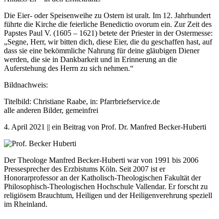
Die Eier- oder Speisenweihe zu Ostern ist uralt. Im 12. Jahrhundert
führte die Kirche die feierliche Benedictio ovorum ein. Zur Zeit des
Papstes Paul V. (1605 – 1621) betete der Priester in der Ostermesse:
„Segne, Herr, wir bitten dich, diese Eier, die du geschaffen hast, auf
dass sie eine bekömmliche Nahrung für deine gläubigen Diener
werden, die sie in Dankbarkeit und in Erinnerung an die
Auferstehung des Herrn zu sich nehmen.“
Bildnachweis:
Titelbild: Christiane Raabe, in: Pfarrbriefservice.de
alle anderen Bilder, gemeinfrei
4. April 2021 || ein Beitrag von Prof. Dr. Manfred Becker-Huberti
Der Theologe Manfred Becker-Huberti war von 1991 bis 2006
Pressesprecher des Erzbistums Köln. Seit 2007 ist er
Honorarprofessor an der Katholisch-Theologischen Fakultät der
Philosophisch-Theologischen Hochschule Vallendar. Er forscht zu
religiösem Brauchtum, Heiligen und der Heiligenverehrung speziell
im Rheinland.