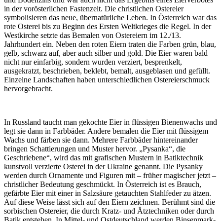
in der vorösterlichen Fastenzeit. Die christlichen Ostereier
symbolisieren das neue, übernatürliche Leben. In Österreich war das
rote Osterei bis zu Beginn des Ersten Weltkrieges die Regel. In der
Westkirche setzte das Bemalen von Ostereiern im 12./13.
Jahrhundert ein. Neben den roten Eiern traten die Farben grün, blau,
gelb, schwarz auf, aber auch silber und gold. Die Eier waren bald
nicht nur einfarbig, sondern wurden verziert, besprenkelt,
ausgekratzt, beschrieben, beklebt, bemalt, ausgeblasen und gefüllt.
Einzelne Landschaften haben unterschiedlichen Ostereierschmuck
hervorgebracht.
In Russland taucht man gekochte Eier in flüssigen Bienenwachs und
legt sie dann in Farbbäder. Andere bemalen die Eier mit flüssigem
Wachs und färben sie dann. Mehrere Farbbäder hintereinander
bringen Schattierungen und Muster hervor. „Pysanka“, die
Geschriebene“, wird das mit grafischen Mustern in Batiktechnik
kunstvoll verzierte Osterei in der Ukraine genannt. Die Pysanky
werden durch Ornamente und Figuren mit – früher magischer jetzt –
christlicher Bedeutung geschmückt. In Österreich ist es Brauch,
gefärbte Eier mit einer in Salzsäure getauchten Stahlfeder zu ätzen.
Auf diese Weise lässt sich auf den Eiern zeichnen. Berühmt sind die
sorbischen Ostereier, die durch Kratz- und Ätztechniken oder durch
Batik entstehen. In Mittel- und Ostdeutschland werden Binsenmark-