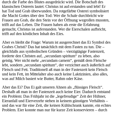
durch die Farbe des Blutes ausgedrückt wird. Die Botschaft des
klassischen Ostereis lautet: Christus ist auf-erstanden und lebt! Er
hat Tod und Grab überwunden. Da rotgefärbte Osterei symbolisiert
die Macht Gottes über den Tod: Wer die Schale durchbricht wie
Frauen am Grab, die den Stein vor der Öffnung wegrollen mussten,
trifft auf das Leben. Die Frauen haben als erste die Erfahrung
gemacht, Christus ist auferstanden. Wer die Eierschalen aufbricht,
trifft auf den köstlichen Inhalt des Eies.
Aber es bleibt die Frage: Warum ist ausgerechnet das Ei Symbol des
Grabes Christi? Das hat tatsächlich mit dem Fasten zu tun. Die –
gleichfalls aus symbolischen Gründen – vierzigtägige Fastenzeit,
forderte den Christen auf, „secundam spiritum“ zu leben, also
geistig. Wer nicht mehr „secundam carnem“, gemäß dem Fleische
lebt, sondern „secundam spiritum“, der verzichtet auch äußerlich auf
Fleisch und Fett. Traditionell aß man in der Fastenzeit kein Fleisch
und kein Fett, im Mittelalter also auch keine Laktizinien, also alles,
was auf Milch basiert wie Butter, Rahm oder Käse.
Aber das Ei? Das Ei galt unseren Ahnen als „flüssiges Fleisch“.
Deshalb aß man in der Fastenzeit auch keine Eier. Dadurch entstand
ein Problem: Das Frühjahr ist die „legefreudige“ Zeit der Hühner,
Eieranfall und Eierverzehr stehen in keinem günstigen Verhältnis –
und das war für eine Zeit, die keinen Kühlschrank kannte, ein echtes
Problem. Eier konnte man nur für kurze Zeit konservieren – durch