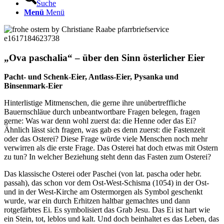
Suche
Menü
Menü
„
Ova paschalia
“
– über den Sinn österlicher Eier
Pacht- und Schenk-Eier, Antlass-Eier, Pysanka und
Binsenmark-Eier
Hinterlistige Mitmenschen, die gerne ihre unübertreffliche
Bauernschläue durch unbeantwortbare Fragen belegen, fragen
gerne: Was war denn wohl zuerst da: die Henne oder das Ei?
Ähnlich lässt sich fragen, was gab es denn zuerst: die Fastenzeit
oder das Osterei? Diese Frage würde viele Menschen noch mehr
verwirren als die erste Frage. Das Osterei hat doch etwas mit Ostern
zu tun? In welcher Beziehung steht denn das Fasten zum Osterei?
Das klassische Osterei oder Paschei (von lat. pascha oder hebr.
passah), das schon vor dem Ost-West-Schisma (1054) in der Ost-
und in der West-Kirche am Ostermorgen als Symbol geschenkt
wurde, war ein durch Erhitzen haltbar gemachtes und dann
rotgefärbtes Ei. Es symbolisiert das Grab Jesu. Das Ei ist hart wie
ein Stein, tot, leblos und kalt. Und doch beinhaltet es das Leben, das