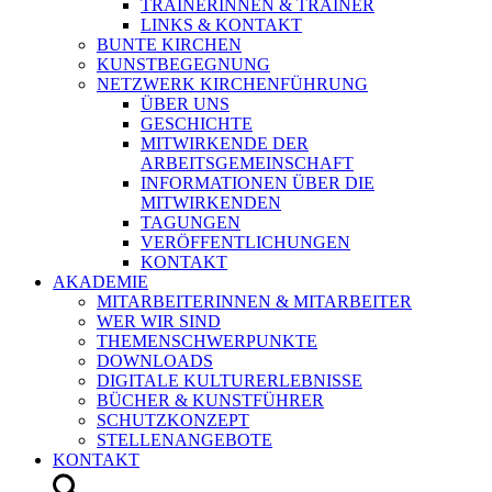
TRAINERINNEN & TRAINER
LINKS & KONTAKT
BUNTE KIRCHEN
KUNSTBEGEGNUNG
NETZWERK KIRCHENFÜHRUNG
ÜBER UNS
GESCHICHTE
MITWIRKENDE DER
ARBEITSGEMEINSCHAFT
INFORMATIONEN ÜBER DIE
MITWIRKENDEN
TAGUNGEN
VERÖFFENTLICHUNGEN
KONTAKT
AKADEMIE
MITARBEITERINNEN & MITARBEITER
WER WIR SIND
THEMENSCHWERPUNKTE
DOWNLOADS
DIGITALE KULTURERLEBNISSE
BÜCHER & KUNSTFÜHRER
SCHUTZKONZEPT
STELLENANGEBOTE
KONTAKT