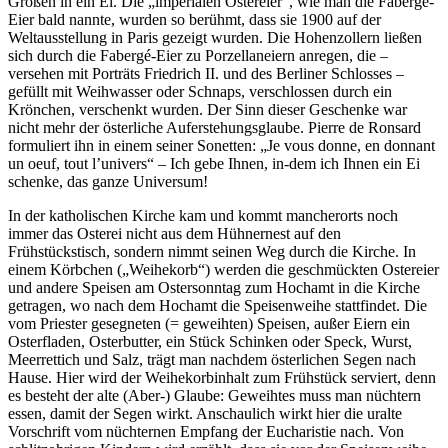
Großen in ein Ei. Die „imperialen Ostereier“, wie man die Fabergé-
Eier bald nannte, wurden so berühmt, dass sie 1900 auf der
Weltausstellung in Paris gezeigt wurden. Die Hohenzollern ließen
sich durch die Fabergé-Eier zu Porzellaneiern anregen, die –
versehen mit Porträts Friedrich II. und des Berliner Schlosses –
gefüllt mit Weihwasser oder Schnaps, verschlossen durch ein
Krönchen, verschenkt wurden. Der Sinn dieser Geschenke war
nicht mehr der österliche Auferstehungsglaube. Pierre de Ronsard
formuliert ihn in einem seiner Sonetten: „Je vous donne, en donnant
un oeuf, tout l’univers“ – Ich gebe Ihnen, in-dem ich Ihnen ein Ei
schenke, das ganze Universum!
In der katholischen Kirche kam und kommt mancherorts noch
immer das Osterei nicht aus dem Hühnernest auf den
Frühstückstisch, sondern nimmt seinen Weg durch die Kirche. In
einem Körbchen („Weihekorb“) werden die geschmückten Ostereier
und andere Speisen am Ostersonntag zum Hochamt in die Kirche
getragen, wo nach dem Hochamt die Speisenweihe stattfindet. Die
vom Priester gesegneten (= geweihten) Speisen, außer Eiern ein
Osterfladen, Osterbutter, ein Stück Schinken oder Speck, Wurst,
Meerrettich und Salz, trägt man nachdem österlichen Segen nach
Hause. Hier wird der Weihekorbinhalt zum Frühstück serviert, denn
es besteht der alte (Aber-) Glaube: Geweihtes muss man nüchtern
essen, damit der Segen wirkt. Anschaulich wirkt hier die uralte
Vorschrift vom nüchternen Empfang der Eucharistie nach. Von