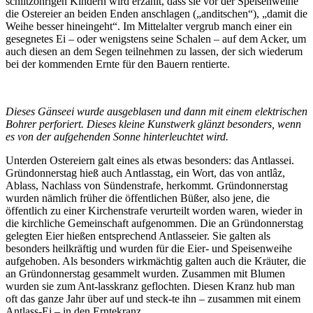
schlitzohrigen Kindern wird erzählt, dass sie vor der Speisenweihe
die Ostereier an beiden Enden anschlagen („anditschen“), „damit die
Weihe besser hineingeht“. Im Mittelalter vergrub manch einer ein
gesegnetes Ei – oder wenigstens seine Schalen – auf dem Acker, um
auch diesen an dem Segen teilnehmen zu lassen, der sich wiederum
bei der kommenden Ernte für den Bauern rentierte.
Dieses Gänseei wurde ausgeblasen und dann mit einem elektrischen
Bohrer perforiert. Dieses kleine Kunstwerk glänzt besonders, wenn
es von der aufgehenden Sonne hinterleuchtet wird.
Unterden Ostereiern galt eines als etwas besonders: das Antlassei.
Gründonnerstag hieß auch Antlasstag, ein Wort, das von antlâz,
Ablass, Nachlass von Sündenstrafe, herkommt. Gründonnerstag
wurden nämlich früher die öffentlichen Büßer, also jene, die
öffentlich zu einer Kirchenstrafe verurteilt worden waren, wieder in
die kirchliche Gemeinschaft aufgenommen. Die an Gründonnerstag
gelegten Eier hießen entsprechend Antlasseier. Sie galten als
besonders heilkräftig und wurden für die Eier- und Speisenweihe
aufgehoben. Als besonders wirkmächtig galten auch die Kräuter, die
an Gründonnerstag gesammelt wurden. Zusammen mit Blumen
wurden sie zum Ant-lasskranz geflochten. Diesen Kranz hub man
oft das ganze Jahr über auf und steck-te ihn – zusammen mit einem
Antlass-Ei – in den Erntekranz.