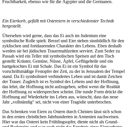
Fruchtbarkeit, ebenso wie für die Ägypter und die Germanen.
Ein Eierkorb, gefüllt mit Ostereiern in verschiedenster Technik
hergestellt.
Übersehen wird gerne, dass das Ei auch im Judentum eine
symbolische Rolle spielt. Brezel und Eier stehen sinnbildlich für den
zyklischen und fortdauernden Charakter des Lebens. Eben deshalb
werden sie bei jüdischen Trauermahlzeiten serviert. Zum Seder zu
Passah wird ein Teller mit symbolischen Speisen auf den Tisch
gestellt: Kräuter, Gemüse, Nüsse, Äpfel, Geflügelteile und ein
hartgekochtes Ei mit Schale. Das Ei ist ein Symbol für das
vorschriftsmäßige Festopfer der Zeit, zu der in Jerusalem der Tempel
stand. Da Ei symbolisiert verhindertes Leben und ist damit Zeichen
der Trauer. Zugleich ist es Symbol des Lebens und der Hoffnung,
das lehrt, die Hoffnung nicht aufzugeben, selbst wenn die Realität
der Hoffnung zu widersprechen scheint. Die runde Form drückt die
Hoffnung auf Wiederkehr ins Leben aus, wünscht, dass das neue
Jahr „vollständig“ sei, nicht von einer Tragödie unterbrochen.
Das Schenken von Eiern zu Ostern durch Christen lässt sich schon
in den ersten christlichen Jahrhunderten in Armenien nachweisen.
Hier war das Osterei kein Frühlingsopfer, diente nicht als Grund-
und Bodenzins und war auch nicht das Ergebnis eines Eierverbotes