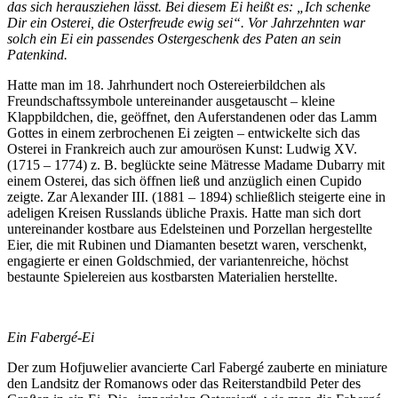
das sich herausziehen lässt. Bei diesem Ei heißt es: „Ich schenke
Dir ein Osterei, die Osterfreude ewig sei“. Vor Jahrzehnten war
solch ein Ei ein passendes Ostergeschenk des Paten an sein
Patenkind.
Hatte man im 18. Jahrhundert noch Ostereierbildchen als
Freundschaftssymbole untereinander ausgetauscht – kleine
Klappbildchen, die, geöffnet, den Auferstandenen oder das Lamm
Gottes in einem zerbrochenen Ei zeigten – entwickelte sich das
Osterei in Frankreich auch zur amourösen Kunst: Ludwig XV.
(1715 – 1774) z. B. beglückte seine Mätresse Madame Dubarry mit
einem Osterei, das sich öffnen ließ und anzüglich einen Cupido
zeigte. Zar Alexander III. (1881 – 1894) schließlich steigerte eine in
adeligen Kreisen Russlands übliche Praxis. Hatte man sich dort
untereinander kostbare aus Edelsteinen und Porzellan hergestellte
Eier, die mit Rubinen und Diamanten besetzt waren, verschenkt,
engagierte er einen Goldschmied, der variantenreiche, höchst
bestaunte Spielereien aus kostbarsten Materialien herstellte.
Ein Fabergé-Ei
Der zum Hofjuwelier avancierte Carl Fabergé zauberte en miniature
den Landsitz der Romanows oder das Reiterstandbild Peter des