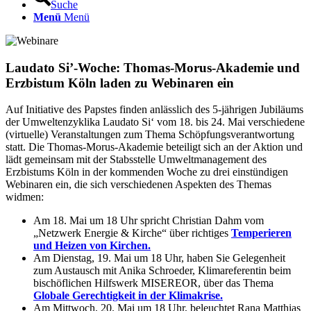
Suche
Menü
Menü
Laudato Si’-Woche: Thomas-Morus-Akademie und
Erzbistum Köln laden zu Webinaren ein
Auf Initiative des Papstes finden anlässlich des 5-jährigen Jubiläums
der Umweltenzyklika Laudato Si‘ vom 18. bis 24. Mai verschiedene
(virtuelle) Veranstaltungen zum Thema Schöpfungsverantwortung
statt. Die Thomas-Morus-Akademie beteiligt sich an der Aktion und
lädt gemeinsam mit der Stabsstelle Umweltmanagement des
Erzbistums Köln in der kommenden Woche zu drei einstündigen
Webinaren ein, die sich verschiedenen Aspekten des Themas
widmen:
Am 18. Mai um 18 Uhr spricht Christian Dahm vom
„Netzwerk Energie & Kirche“ über richtiges
Temperieren
und Heizen von Kirchen.
Am Dienstag, 19. Mai um 18 Uhr, haben Sie Gelegenheit
zum Austausch mit Anika Schroeder, Klimareferentin beim
bischöflichen Hilfswerk MISEREOR, über das Thema
Globale Gerechtigkeit in der Klimakrise.
Am Mittwoch, 20. Mai um 18 Uhr, beleuchtet Rana Matthias