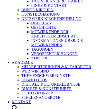
TRAINERINNEN & TRAINER
LINKS & KONTAKT
BUNTE KIRCHEN
KUNSTBEGEGNUNG
NETZWERK KIRCHENFÜHRUNG
ÜBER UNS
GESCHICHTE
MITWIRKENDE DER
ARBEITSGEMEINSCHAFT
INFORMATIONEN ÜBER DIE
MITWIRKENDEN
TAGUNGEN
VERÖFFENTLICHUNGEN
KONTAKT
AKADEMIE
MITARBEITERINNEN & MITARBEITER
WER WIR SIND
THEMENSCHWERPUNKTE
DOWNLOADS
DIGITALE KULTURERLEBNISSE
BÜCHER & KUNSTFÜHRER
SCHUTZKONZEPT
STELLENANGEBOTE
KONTAKT