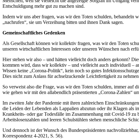
Menschen, weil sie vielleicht die angezeigte Sorgfalt im Umgang verm
Entschuldigung mehr gut zu machen sind.
Indem wir uns aber fragen, was wir den Toten schulden, behandeln wir
„nachrufen“, sie um Verzeihung bitten und ihnen Dank sagen.
Gemeinschaftliches Gedenken
Als Gesellschaft können wir kollektiv fragen, was wir den Toten schul
unseren wirtschaftlichen Interessen oder unseren Wünschen nach erfü
Hier stehen wir also – und hätten vielleicht doch anders gekonnt? D
kommen wird, dass wir kollektiv – und vielleicht auch individuell – 
Wissen keine „Corona-Politik“, kein noch so gutes Infektionsschutzg
Dies nicht zum Anlass für achselzuckende Leichtfertigkeit zu nehme
So verweist also die Frage, was wir den Toten schulden, immer auf 
wie gehen wir mit den allabendlich präsentierten „Corona-Zahlen“ um,
Im zweiten Jahr der Pandemie mit ihren zahlreichen Einschränkungen
die Leiden der Lebenden als Lappalien abzutun oder ihr Klagen als i
Krankheits- oder gar Todesfälle im Zusammenhang mit Covid-19 zu be
Arbeitslosenzahlen und leeren Schulstühlen stehen menschliche Schic
Und dennoch ist der Wunsch des Bundespräsidenten nachvollziehbar, „
Korrespondenz 4-2021, S. 56).