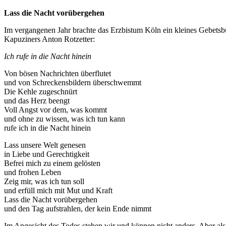
Lass die Nacht vorübergehen
Im vergangenen Jahr brachte das Erzbistum Köln ein kleines Gebetsb
Kapuziners Anton Rotzetter:
Ich rufe in die Nacht hinein
Von bösen Nachrichten überflutet
und von Schreckensbildern überschwemmt
Die Kehle zugeschnürt
und das Herz beengt
Voll Angst vor dem, was kommt
und ohne zu wissen, was ich tun kann
rufe ich in die Nacht hinein
Lass unsere Welt genesen
in Liebe und Gerechtigkeit
Befrei mich zu einem gelösten
und frohen Leben
Zeig mir, was ich tun soll
und erfüll mich mit Mut und Kraft
Lass die Nacht vorübergehen
und den Tag aufstrahlen, der kein Ende nimmt
Im Angesicht des Todes stehen wir und können nicht anders. Aber al