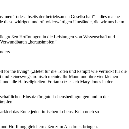
insamen Todes abseits der betriebsamen Gesellschaft“ – dies mache
de diese widrigen und oft widerwärtigen Umstände, die wir uns beim
die großen Hoffnungen in die Leistungen von Wissenschaft und
r Verwundbaren „herausimpfen“.
nders.
for the living“ („Betet für die Toten und kämpft wie verrückt für die
 und keineswegs ironisch meinte. Ihr Mann und ihre vier kleinen
und alle Habseligkeiten. Fortan setzte sich Mary Jones in der
nschaftlichen Einsatz für gute Lebensbedingungen und in der
kämpfen.
markiert das Ende jeden irdischen Lebens. Kein noch so
st und Hoffnung gleichermaßen zum Ausdruck bringen.