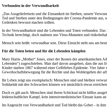
Verbunden in der Verwundbarkeit
„Das Ausgeliefertsein und die Einsamkeit im Sterben, unsere Verwundb
Tod und Sterben unter den Bedingungen der Corona-Pandemie aus, so 
Gedenken bewusst machen sollten.
In der Verwundbarkeit sind die Lebenden und Toten verbunden. Das 
Technik berechtigt, doch mahnen uns Virus-Mutanten und risikobeha
Mensch sein heißt: verwundbar sein. Diese Einsicht steht uns am he
Für die Toten beten und für die Lebenden kämpfen
Mary Harris „Mother“ Jones, einer der Ikonen der amerikanischen Arbe
Lebenden“) zugeschrieben. Man darf davon ausgehen, dass die aus Ir
Kinder starben 1867 während einer Gelbfieber-Epidemie. Vier Jahre sp
Gewerkschaftsbewegung für die Rechte und das Wohlergehen der arb
Ihr Leben zeigt uns exemplarisch: Menschen sind und bleiben verwundb
Solidarität mit den Schwachen können wir tatsächlich etwas erreich
Doch es gilt auch: Menschen sind ihrem Schicksal nicht hilflos ausge
leidenschaftlicher Kampf, kein intensivmedizinischer Einsatz kann an
Im Angesicht von Verwundbarkeit und Tod bleibt das Gebet – in ih