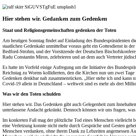
Hier stehen wir. Gedanken zum Gedenken
Staat und Religionsgemeinschaften gedenken der Toten
Am heutigen Sonntag findet auf Einladung des Bundespräsidenten di
staatlichen Gedenkakt unmittelbar voraus geht ein Gottesdienst in d
Bedford-Strohm, und der Vorsitzende der Deutschen Bischofskonferen
Radu Constantin Miron, zelebrieren und an dem auch Vertreter jüdi
Es hatte im Vorfeld einige Aufregung um die Initiative des Bundespr
Reichstag zu Worms kollidierten, den die Kirchen nun um zwei Tage 
Gedenken denkbar nah zusammenrücken. „Hier stehe ich und kann nic
Covid-19 allein in Deutschland – weltweit sind es mehr als drei Mil
Was wir den Toten schulden
Hier stehen wir. Das Gedenken gibt auch Gelegenheit zum Innehalten
unterlassene Andacht gekränkt. Dennoch können wir uns fragen, was
Im konkreten Fall mag der plötzliche Tod eines Menschen vielleicht 
eine Verletzung konnte nicht mehr durch Gespräche und Gesten gehei
Menschen verdanken, ohne ihrem Dank zu Lebzeiten angemessen Ausdr