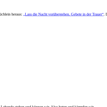
üchlein heraus:
„Lass die Nacht vorübergehen. Gebete in der Trauer“
. 
s Lebende stehen und können wir. Also beten und kämpfen wir.