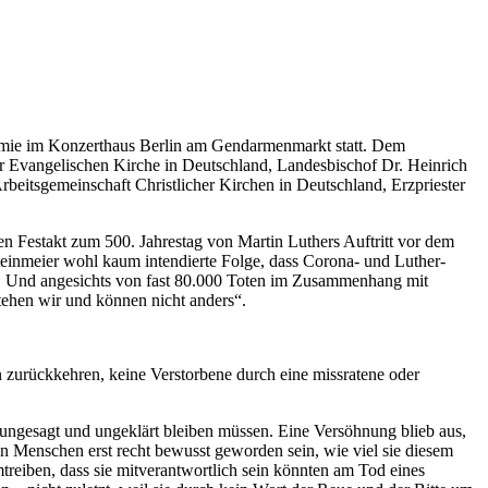
demie im Konzerthaus Berlin am Gendarmenmarkt statt. Dem
der Evangelischen Kirche in Deutschland, Landesbischof Dr. Heinrich
eitsgemeinschaft Christlicher Kirchen in Deutschland, Erzpriester
n Festakt zum 500. Jahrestag von Martin Luthers Auftritt vor dem
teinmeier wohl kaum intendierte Folge, dass Corona- und Luther-
n. Und angesichts von fast 80.000 Toten im Zusammenhang mit
tehen wir und können nicht anders“.
 zurückkehren, keine Verstorbene durch eine missratene oder
 ungesagt und ungeklärt bleiben müssen. Eine Versöhnung blieb aus,
 Menschen erst recht bewusst geworden sein, wie viel sie diesem
iben, dass sie mitverantwortlich sein könnten am Tod eines