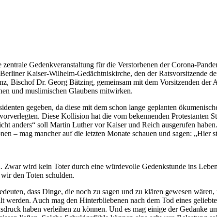
e zentrale Gedenkveranstaltung für die Verstorbenen der Corona-Pan
er Berliner Kaiser-Wilhelm-Gedächtniskirche, den der Ratsvorsitzende 
z, Bischof Dr. Georg Bätzing, gemeinsam mit dem Vorsitzenden der Arb
schen und muslimischen Glaubens mitwirken.
äsidenten gegeben, da diese mit dem schon lange geplanten ökumenische
vorverlegten. Diese Kollision hat die vom bekennenden Protestanten S
ht anders“ soll Martin Luther vor Kaiser und Reich ausgerufen habe
lionen – mag mancher auf die letzten Monate schauen und sagen: „Hier s
. Zwar wird kein Toter durch eine würdevolle Gedenkstunde ins Leben
 wir den Toten schulden.
bedeuten, dass Dinge, die noch zu sagen und zu klären gewesen wären,
lt werden. Auch mag den Hinterbliebenen nach dem Tod eines geliebten
uck haben verleihen zu können. Und es mag einige der Gedanke umtre