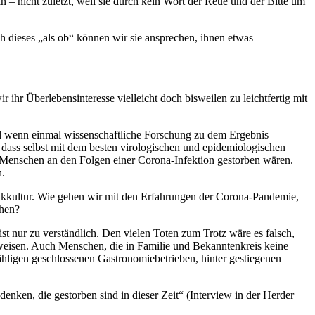
 – nicht zuletzt, weil sie durch kein Wort der Reue und der Bitte um
h dieses „als ob“ können wir sie ansprechen, ihnen etwas
ihr Überlebensinteresse vielleicht doch bisweilen zu leichtfertig mit
Und wenn einmal wissenschaftliche Forschung zu dem Ergebnis
, dass selbst mit dem besten virologischen und epidemiologischen
s Menschen an den Folgen einer Corona-Infektion gestorben wären.
n.
enkkultur. Wie gehen wir mit den Erfahrungen der Corona-Pandemie,
ehen?
 nur zu verständlich. Den vielen Toten zum Trotz wäre es falsch,
uweisen. Auch Menschen, die in Familie und Bekanntenkreis keine
hligen geschlossenen Gastronomiebetrieben, hinter gestiegenen
nken, die gestorben sind in dieser Zeit“ (Interview in der Herder