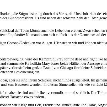
arkeit, die Stigmatisierung durch das Virus, die Unsichtbarkeit des e
der Bundespräsident. Es sind neben der schieren Zahl der Toten gera
Schicksal der Toten könnte auch die Lebenden ereilen. Zwar scheinen 
fteten Impfstoffe: Niemand kann sich einfach aus der Gemeinschaft de
utigen Corona-Gedenken vor Augen. Hier stehen wir und können nicht a
iterbewegung, wird der Kampfruf „Pray for the dead and fight like hell 
land stammende Katholikin Mary Jones beide Hälften der Aussage ernst
äter verlor sie beim großen Brand von Chicago ihre kleine Schneiderei 
eitenden Bevölkerung ein.
ar, aber sie sind ihrem Schicksal nicht hilflos ausgeliefert. Im gemei
en und zum Besseren wenden. In diesem Sinne sollen wir wie verrückt 
liefert, aber sie sind und bleiben verwundbar – und sterblich. Der Tod 
 dieser Tatsache etwas ändern.
m können wir Klage und Lob, Freude und Trauer, Bitte und Dank, Ang