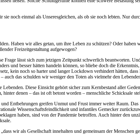
issen ließen. Solche Schuldgefühle können eine schwere Belastung sein
 sie noch einmal als Unseresgleichen, als ob sie noch lebten. Nur durc
den. Haben wir alles getan, um ihre Leben zu schützen? Oder haben wir 
llender Freizeitgestaltung aufgewogen?
iese Frage lässt sich zum jetzigen Zeitpunkt schwerlich beantworten. 
anders und besser hätten handeln können, so bliebe doch die Erkenntnis
esetz, kein noch so harter und langer Lockdown verhindert hätten, das
n – auch das schulden wir weniger den Toten als vielmehr den Lebende
die Lebenden. Diese Einsicht gehört sicher zum Kernbestand aller Ged
 hinter denen – das ist oft betont worden – menschliche Schicksale st
 und Entbehrungen greifen Unmut und Frust immer weiter Raum. Das ist
rrationale Wissenschaftsfeindlichkeit und infantiles Gemecker zurückz
klagen haben, sind von der Pandemie betroffen. Auch hinter den unzä
ksale.
dass wir als Gesellschaft innehalten und gemeinsam der Menschen gede