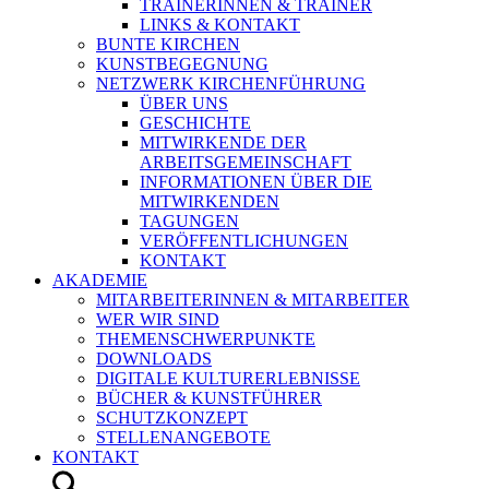
TRAINERINNEN & TRAINER
LINKS & KONTAKT
BUNTE KIRCHEN
KUNSTBEGEGNUNG
NETZWERK KIRCHENFÜHRUNG
ÜBER UNS
GESCHICHTE
MITWIRKENDE DER
ARBEITSGEMEINSCHAFT
INFORMATIONEN ÜBER DIE
MITWIRKENDEN
TAGUNGEN
VERÖFFENTLICHUNGEN
KONTAKT
AKADEMIE
MITARBEITERINNEN & MITARBEITER
WER WIR SIND
THEMENSCHWERPUNKTE
DOWNLOADS
DIGITALE KULTURERLEBNISSE
BÜCHER & KUNSTFÜHRER
SCHUTZKONZEPT
STELLENANGEBOTE
KONTAKT