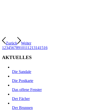
Zurück
Weiter
1
2
3
4
5
6
7
8
9
10
11
12
13
14
15
16
AKTUELLES
Die Sandale
Die Postkarte
Das offene Fenster
Der Fächer
Der Brunnen