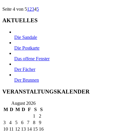
Seite 4 von 5
1
2
3
4
5
AKTUELLES
Die Sandale
Die Postkarte
Das offene Fenster
Der Fächer
Der Brunnen
VERANSTALTUNGSKALENDER
August 2026
M
D
M
D
F
S
S
1
2
3
4
5
6
7
8
9
10
11
12
13
14
15
16