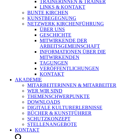
TRAINERINNEN & TRAINER
LINKS & KONTAKT
BUNTE KIRCHEN
KUNSTBEGEGNUNG
NETZWERK KIRCHENFÜHRUNG
ÜBER UNS
GESCHICHTE
MITWIRKENDE DER
ARBEITSGEMEINSCHAFT
INFORMATIONEN ÜBER DIE
MITWIRKENDEN
TAGUNGEN
VERÖFFENTLICHUNGEN
KONTAKT
AKADEMIE
MITARBEITERINNEN & MITARBEITER
WER WIR SIND
THEMENSCHWERPUNKTE
DOWNLOADS
DIGITALE KULTURERLEBNISSE
BÜCHER & KUNSTFÜHRER
SCHUTZKONZEPT
STELLENANGEBOTE
KONTAKT