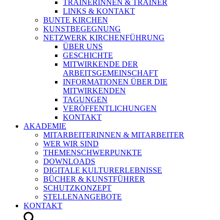
TRAINERINNEN & TRAINER
LINKS & KONTAKT
BUNTE KIRCHEN
KUNSTBEGEGNUNG
NETZWERK KIRCHENFÜHRUNG
ÜBER UNS
GESCHICHTE
MITWIRKENDE DER
ARBEITSGEMEINSCHAFT
INFORMATIONEN ÜBER DIE
MITWIRKENDEN
TAGUNGEN
VERÖFFENTLICHUNGEN
KONTAKT
AKADEMIE
MITARBEITERINNEN & MITARBEITER
WER WIR SIND
THEMENSCHWERPUNKTE
DOWNLOADS
DIGITALE KULTURERLEBNISSE
BÜCHER & KUNSTFÜHRER
SCHUTZKONZEPT
STELLENANGEBOTE
KONTAKT