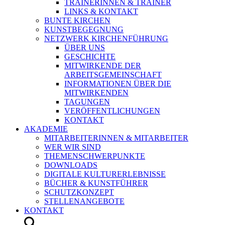
TRAINERINNEN & TRAINER
LINKS & KONTAKT
BUNTE KIRCHEN
KUNSTBEGEGNUNG
NETZWERK KIRCHENFÜHRUNG
ÜBER UNS
GESCHICHTE
MITWIRKENDE DER
ARBEITSGEMEINSCHAFT
INFORMATIONEN ÜBER DIE
MITWIRKENDEN
TAGUNGEN
VERÖFFENTLICHUNGEN
KONTAKT
AKADEMIE
MITARBEITERINNEN & MITARBEITER
WER WIR SIND
THEMENSCHWERPUNKTE
DOWNLOADS
DIGITALE KULTURERLEBNISSE
BÜCHER & KUNSTFÜHRER
SCHUTZKONZEPT
STELLENANGEBOTE
KONTAKT