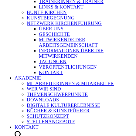
TRAINERINNEN & TRAINER
LINKS & KONTAKT
BUNTE KIRCHEN
KUNSTBEGEGNUNG
NETZWERK KIRCHENFÜHRUNG
ÜBER UNS
GESCHICHTE
MITWIRKENDE DER
ARBEITSGEMEINSCHAFT
INFORMATIONEN ÜBER DIE
MITWIRKENDEN
TAGUNGEN
VERÖFFENTLICHUNGEN
KONTAKT
AKADEMIE
MITARBEITERINNEN & MITARBEITER
WER WIR SIND
THEMENSCHWERPUNKTE
DOWNLOADS
DIGITALE KULTURERLEBNISSE
BÜCHER & KUNSTFÜHRER
SCHUTZKONZEPT
STELLENANGEBOTE
KONTAKT