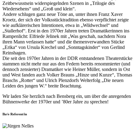
Zeitbewusstsein widerspiegelnden Szenen in „Trilogie des
Wiedersehens“ und „Groß und klein“.
Andere schlugen ganz neue Töne an, unter ihnen Franz Xaver
Kroetz, der sich der Volksstücktradition ebenso verpflichtet zeigte
wie aufklärerischen Intentionen, etwa in „Wildwechsel“ und
„Stallerhof“. Erst in den 1970er Jahren treten Dramatikerinnen ins
Rampenlicht: Elfriede Jelinek mit „Was geschah, nachdem Nora
ihren Mann verlassen hatte“ und die themenverwandten Stücke
„Erika“ von Ursula Krechel und „Sonntagskinder“ von Gerlind
Reinshagen.
Die seit den 1970er Jahren in der DDR entstandenen Theaterstücke
stammen nicht mehr nur aus den Federn bereits renommierter (und
dennoch zensierter) Dramatiker wie Heiner Müller, sondern in Ost
und West fanden auch Volker Brauns „Hinze und Kunze“, Thomas
Braschs „Rotter“ und Ulrich Plenzdorfs Welterfolg „Die neuen
Leiden des jungen W.“ breite Beachtung.
Wir laden Sie herzlich nach Bensberg ein, um über die anregenden
Bühnenwerke der 1970er und ’80er Jahre zu sprechen!
Ihr/e Referent/in