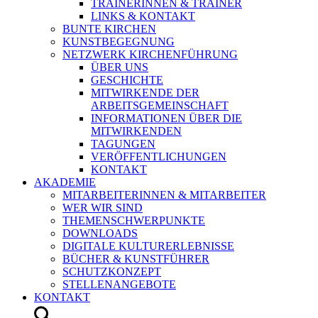
TRAINERINNEN & TRAINER
LINKS & KONTAKT
BUNTE KIRCHEN
KUNSTBEGEGNUNG
NETZWERK KIRCHENFÜHRUNG
ÜBER UNS
GESCHICHTE
MITWIRKENDE DER
ARBEITSGEMEINSCHAFT
INFORMATIONEN ÜBER DIE
MITWIRKENDEN
TAGUNGEN
VERÖFFENTLICHUNGEN
KONTAKT
AKADEMIE
MITARBEITERINNEN & MITARBEITER
WER WIR SIND
THEMENSCHWERPUNKTE
DOWNLOADS
DIGITALE KULTURERLEBNISSE
BÜCHER & KUNSTFÜHRER
SCHUTZKONZEPT
STELLENANGEBOTE
KONTAKT