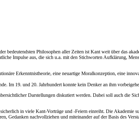
er bedeutendsten Philosophen aller Zeiten ist Kant weit über das akad
ntliche Impulse aus, die sich u.a. mit den Stichworten Aufklärung, M
utionäre Erkenntnistheorie, eine neuartige Moralkonzeption, eine innov
de. Im 19. und 20. Jahrhundert konnte kein Denker an ihm vorbeigehen,
bersichtlicher Darstellungen diskutiert werden. Dabei soll auch die S
r sicherlich in viele Kant-Vorträge und -Feiern einreiht. Die Akademie
ören, Gedanken nachvollziehen und miteinander auf der Basis des Verst