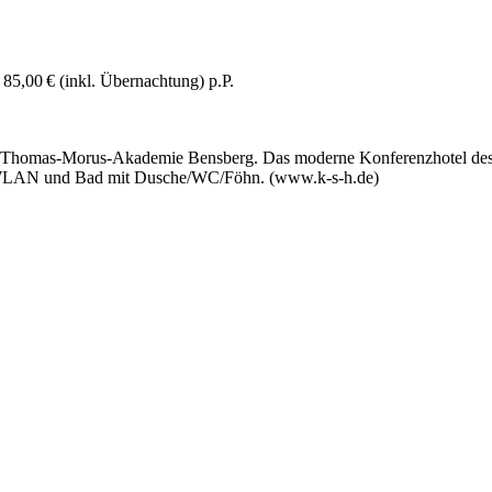
85,00 € (inkl. Übernachtung) p.P.
 der Thomas-Morus-Akademie Bens­berg. Das moderne Konferenzhotel de
V, WLAN und Bad mit Dusche/WC/Föhn. (www.k-s-h.de)