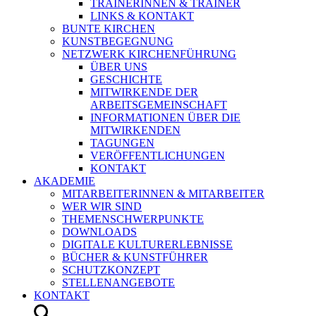
TRAINERINNEN & TRAINER
LINKS & KONTAKT
BUNTE KIRCHEN
KUNSTBEGEGNUNG
NETZWERK KIRCHENFÜHRUNG
ÜBER UNS
GESCHICHTE
MITWIRKENDE DER
ARBEITSGEMEINSCHAFT
INFORMATIONEN ÜBER DIE
MITWIRKENDEN
TAGUNGEN
VERÖFFENTLICHUNGEN
KONTAKT
AKADEMIE
MITARBEITERINNEN & MITARBEITER
WER WIR SIND
THEMENSCHWERPUNKTE
DOWNLOADS
DIGITALE KULTURERLEBNISSE
BÜCHER & KUNSTFÜHRER
SCHUTZKONZEPT
STELLENANGEBOTE
KONTAKT