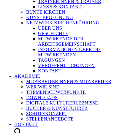
TRAINERINNEN & TRAINER
LINKS & KONTAKT
BUNTE KIRCHEN
KUNSTBEGEGNUNG
NETZWERK KIRCHENFÜHRUNG
ÜBER UNS
GESCHICHTE
MITWIRKENDE DER
ARBEITSGEMEINSCHAFT
INFORMATIONEN ÜBER DIE
MITWIRKENDEN
TAGUNGEN
VERÖFFENTLICHUNGEN
KONTAKT
AKADEMIE
MITARBEITERINNEN & MITARBEITER
WER WIR SIND
THEMENSCHWERPUNKTE
DOWNLOADS
DIGITALE KULTURERLEBNISSE
BÜCHER & KUNSTFÜHRER
SCHUTZKONZEPT
STELLENANGEBOTE
KONTAKT