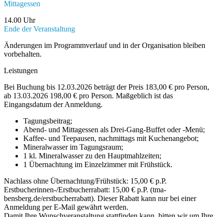
Mittagessen
14.00 Uhr
Ende der Veranstaltung
Änderungen im Programmverlauf und in der Organisation bleiben
vorbehalten.
Leistungen
Bei Buchung bis 12.03.2026 beträgt der Preis 183,00 € pro Person,
ab 13.03.2026 198,00 € pro Person. Maßgeblich ist das
Eingangsdatum der Anmeldung.
Tagungsbeitrag;
Abend- und Mittagessen als Drei-Gang-Buffet oder -Menü;
Kaffee- und Teepausen, nachmittags mit Kuchenangebot;
Mineralwasser im Tagungsraum;
1 kl. Mineralwasser zu den Hauptmahlzeiten;
1 Übernachtung im Einzelzimmer mit Frühstück.
Nachlass ohne Übernachtung/Frühstück: 15,00 € p.P.
Erstbucherinnen-/Erstbucherrabatt: 15,00 € p.P. (tma-
bensberg.de/erstbucherrabatt). Dieser Rabatt kann nur bei einer
Anmeldung per E-Mail gewährt werden.
Damit Ihre Wunschveranstaltung stattfinden kann, bitten wir um Ihre