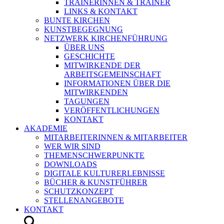
TRAINERINNEN & TRAINER
LINKS & KONTAKT
BUNTE KIRCHEN
KUNSTBEGEGNUNG
NETZWERK KIRCHENFÜHRUNG
ÜBER UNS
GESCHICHTE
MITWIRKENDE DER
ARBEITSGEMEINSCHAFT
INFORMATIONEN ÜBER DIE
MITWIRKENDEN
TAGUNGEN
VERÖFFENTLICHUNGEN
KONTAKT
AKADEMIE
MITARBEITERINNEN & MITARBEITER
WER WIR SIND
THEMENSCHWERPUNKTE
DOWNLOADS
DIGITALE KULTURERLEBNISSE
BÜCHER & KUNSTFÜHRER
SCHUTZKONZEPT
STELLENANGEBOTE
KONTAKT