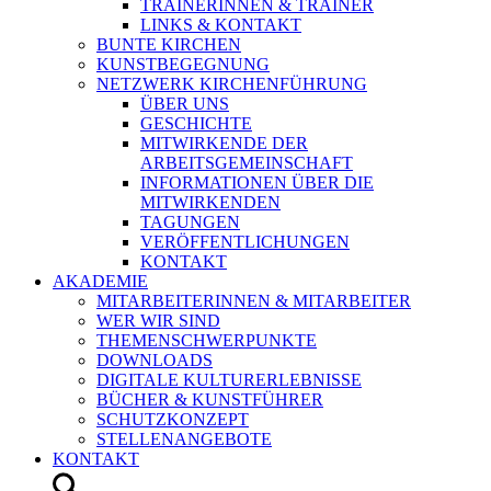
TRAINERINNEN & TRAINER
LINKS & KONTAKT
BUNTE KIRCHEN
KUNSTBEGEGNUNG
NETZWERK KIRCHENFÜHRUNG
ÜBER UNS
GESCHICHTE
MITWIRKENDE DER
ARBEITSGEMEINSCHAFT
INFORMATIONEN ÜBER DIE
MITWIRKENDEN
TAGUNGEN
VERÖFFENTLICHUNGEN
KONTAKT
AKADEMIE
MITARBEITERINNEN & MITARBEITER
WER WIR SIND
THEMENSCHWERPUNKTE
DOWNLOADS
DIGITALE KULTURERLEBNISSE
BÜCHER & KUNSTFÜHRER
SCHUTZKONZEPT
STELLENANGEBOTE
KONTAKT