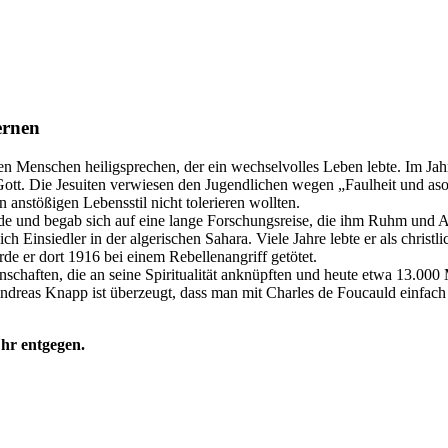
ernen
n Menschen heiligsprechen, der ein wechselvolles Leben lebte. Im Jah
 Gott. Die Jesuiten verwiesen den Jugendlichen wegen „Faulheit und as
 anstößigen Lebensstil nicht tolerieren wollten.
e und begab sich auf eine lange Forschungsreise, die ihm Ruhm und An
Einsiedler in der algerischen Sahara. Viele Jahre lebte er als christ
e er dort 1916 bei einem Rebellenangriff getötet.
chaften, die an seine Spiritualität anknüpften und heute etwa 13.000 M
 Andreas Knapp ist überzeugt, dass man mit Charles de Foucauld einfa
hr entgegen.