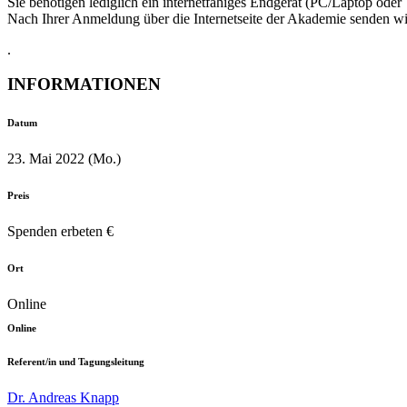
Sie benötigen lediglich ein internetfähiges Endgerät (PC/Laptop oder
Nach Ihrer Anmeldung über die Internetseite der Akademie senden wi
.
INFORMATIONEN
Datum
23. Mai 2022 (Mo.)
Preis
Spenden erbeten €
Ort
Online
Online
Referent/in und Tagungsleitung
Dr. Andreas Knapp