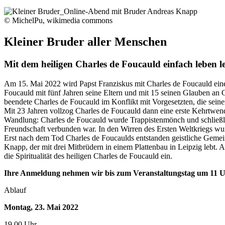
© MichelPu, wikimedia commons
Kleiner Bruder aller Menschen
Mit dem heiligen Charles de Foucauld einfach leben l
Am 15. Mai 2022 wird Papst Franziskus mit Charles de Foucauld eine
Foucauld mit fünf Jahren seine Eltern und mit 15 seinen Glauben an
beendete Charles de Foucauld im Konflikt mit Vorgesetzten, die seinen
Mit 23 Jahren vollzog Charles de Foucauld dann eine erste Kehrtwend
Wandlung: Charles de Foucauld wurde Trappistenmönch und schließlich 
Freundschaft verbunden war. In den Wirren des Ersten Weltkriegs wurd
Erst nach dem Tod Charles de Foucaulds entstanden geistliche Gemeins
Knapp, der mit drei Mitbrüdern in einem Plattenbau in Leipzig lebt.
die Spiritualität des heiligen Charles de Foucauld ein.
Ihre Anmeldung nehmen wir bis zum Veranstaltungstag um 11 U
Ablauf
Montag, 23. Mai 2022
19.00 Uhr