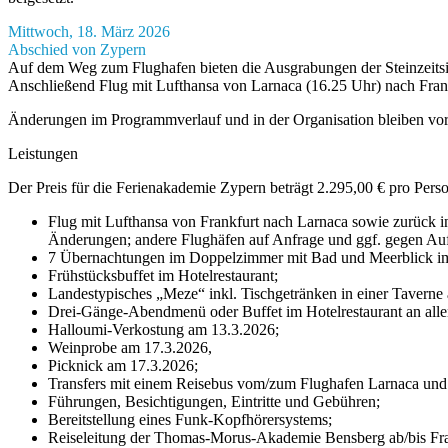
Mittwoch, 18. März 2026
Abschied von Zypern
Auf dem Weg zum Flughafen bieten die Ausgrabungen der Steinzeitsie
Anschließend Flug mit Lufthansa von Larnaca (16.25 Uhr) nach Frank
Änderungen im Programmverlauf und in der Organisation bleiben vor
Leistungen
Der Preis für die Ferienakademie Zypern beträgt 2.295,00 € pro Per
Flug mit Lufthansa von Frankfurt nach Larnaca sowie zurück in
Änderungen; andere Flughäfen auf Anfrage und ggf. gegen Auf
7 Übernachtungen im Doppelzimmer mit Bad und Meerblick i
Frühstücksbuffet im Hotelrestaurant;
Landestypisches „Meze“ inkl. Tischgetränken in einer Taverne
Drei-Gänge-Abendmenü oder Buffet im Hotelrestaurant an alle
Halloumi-Verkostung am 13.3.2026;
Weinprobe am 17.3.2026,
Picknick am 17.3.2026;
Transfers mit einem Reisebus vom/zum Flughafen Larnaca und 
Führungen, Besichtigungen, Eintritte und Gebühren;
Bereitstellung eines Funk-Kopfhörersystems;
Reiseleitung der Thomas-Morus-Akademie Bensberg ab/bis Frank