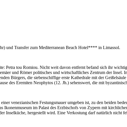
Uhr) und Transfer zum Mediterranean Beach Hotel**** in Limassol.
te: Petra tou Romiou. Nicht weit davon entfernt befand sich ihr wichti
mäer und Römer politisches und wirtschaftliches Zentrum der Insel. I
enden Bürgers, die siebenschiffige erste Kathedrale mit der Geißelsäu
use des Eremiten Neophytos (12. Jh.) sehenswert, die mit byzantinische
e von einer venezianischen Festungsmauer umgeben ist, zu den beiden b
t das Ikonenmuseum im Palast des Erzbischofs von Zypern mit kirchlic
r Inselküche, hergestellt wird. Eine Verkostung darf natürlich nicht fe