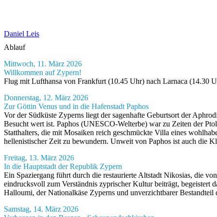
Daniel Leis
Ablauf
Mittwoch, 11. März 2026
Willkommen auf Zypern!
Flug mit Lufthansa von Frankfurt (10.45 Uhr) nach Larnaca (14.30 
Donnerstag, 12. März 2026
Zur Göttin Venus und in die Hafenstadt Paphos
Vor der Südküste Zyperns liegt der sagenhafte Geburtsort der Aphrodi
Besucht wert ist. Paphos (UNESCO-Welterbe) war zu Zeiten der Ptole
Statthalters, die mit Mosaiken reich geschmückte Villa eines wohlhab
hellenistischer Zeit zu bewundern. Unweit von Paphos ist auch die Kla
Freitag, 13. März 2026
In die Hauptstadt der Republik Zypern
Ein Spaziergang führt durch die restaurierte Altstadt Nikosias, di
eindrucksvoll zum Verständnis zyprischer Kultur beiträgt, begeister
Halloumi, der Nationalkäse Zyperns und unverzichtbarer Bestandteil de
Samstag, 14. März 2026