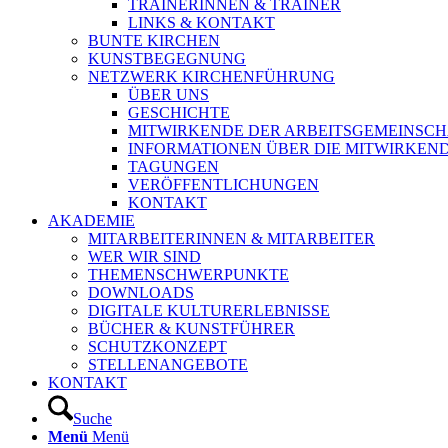
TRAINERINNEN & TRAINER
LINKS & KONTAKT
BUNTE KIRCHEN
KUNSTBEGEGNUNG
NETZWERK KIRCHENFÜHRUNG
ÜBER UNS
GESCHICHTE
MITWIRKENDE DER ARBEITSGEMEINSCH
INFORMATIONEN ÜBER DIE MITWIRKEN
TAGUNGEN
VERÖFFENTLICHUNGEN
KONTAKT
AKADEMIE
MITARBEITERINNEN & MITARBEITER
WER WIR SIND
THEMENSCHWERPUNKTE
DOWNLOADS
DIGITALE KULTURERLEBNISSE
BÜCHER & KUNSTFÜHRER
SCHUTZKONZEPT
STELLENANGEBOTE
KONTAKT
Suche
Menü
Menü