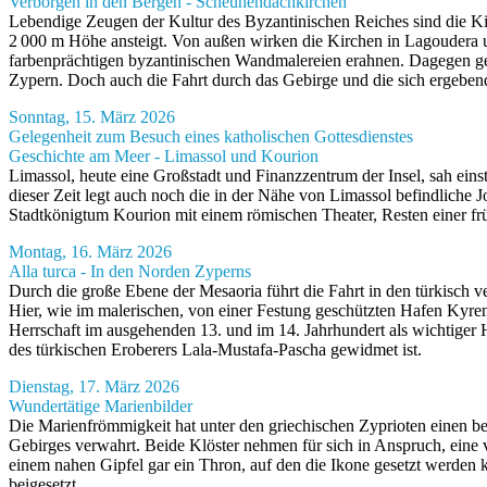
Verborgen in den Bergen - Scheunendachkirchen
Lebendige Zeugen der Kultur des Byzantinischen Reiches sind die K
2 000 m Höhe ansteigt. Von außen wirken die Kirchen in Lagoudera u
farbenprächtigen byzantinischen Wandmalereien erahnen. Dagegen geb
Zypern. Doch auch die Fahrt durch das Gebirge und die sich ergebend
Sonntag, 15. März 2026
Gelegenheit zum Besuch eines katholischen Gottesdienstes
Geschichte am Meer - Limassol und Kourion
Limassol, heute eine Großstadt und Finanzzentrum der Insel, sah eins
dieser Zeit legt auch noch die in der Nähe von Limassol befindliche 
Stadtkönigtum Kourion mit einem römischen Theater, Resten einer frü
Montag, 16. März 2026
Alla turca - In den Norden Zyperns
Durch die große Ebene der Mesaoria führt die Fahrt in den türkisch v
Hier, wie im malerischen, von einer Festung geschützten Hafen Kyren
Herrschaft im ausgehenden 13. und im 14. Jahrhundert als wichtiger 
des türkischen Eroberers Lala-Mustafa-Pascha gewidmet ist.
Dienstag, 17. März 2026
Wundertätige Marienbilder
Die Marienfrömmigkeit hat unter den griechischen Zyprioten einen b
Gebirges verwahrt. Beide Klöster nehmen für sich in Anspruch, eine v
einem nahen Gipfel gar ein Thron, auf den die Ikone gesetzt werden ka
beigesetzt.