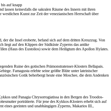
 bis auf knapp
 lassen keinesfalls die sakralen Räume des Innern mit ihren
 westlichen Kunst zur Zeit der venezianischen Herrschaft über
 der die Insel eroberte, befand sich auf dem dritten Kreuzzug. Von
ich liegt auf den Klippen der Südküste Zyperns das antike
illen (Haus des Eustolios) sowie dem Heiligtum des Apollon Hylates.
liegenden Ruine des gotischen Prämonstratenser-Klosters Bellapais.
irge. Famagusta erlebte seine größte Blüte unter lateinischer
 französischen Gotik beherbergt heute eine Moschee, die dem Andenken
Kykkos und Panagia Chrysorrogiatissa in den Bergen des Troodos-
tesmutter porträtierte. Für jene des Kykkos-Klosters erhebt sich auf
dent eines geeinten und unabhängigen Zyperns, Makarios III.,