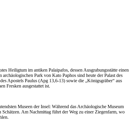
gstes Heiligtum im antiken Palaipafos, dessen Ausgrabungsstätte einen
m archäologischen Park von Kato Paphos sind heute der Palast des
le des Apostels Paulus (Apg 13,6-13) sowie die „Königsgräber“ aus
n Fresken ausgestattet ist.
edeutendsten Museen der Insel: Während das Archäologische Museum
hen Schätzen. Am Nachmittag führt der Weg zu einer Ziegenfarm, wo
hlen.