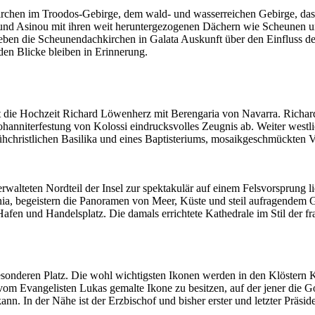
irchen im Troodos-Gebirge, dem wald- und wasserreichen Gebirge, das
nd Asinou mit ihren weit heruntergezogenen Dächern wie Scheunen und
en die Scheunendachkirchen in Galata Auskunft über den Einfluss der
en Blicke bleiben in Erinnerung.
t die Hochzeit Richard Löwenherz mit Berengaria von Navarra. Richard,
Johanniterfestung von Kolossi eindrucksvolles Zeugnis ab. Weiter westl
hchristlichen Basilika und eines Baptisteriums, mosaikgeschmückten V
erwalteten Nordteil der Insel zur spektakulär auf einem Felsvorsprung 
ia, begeistern die Panoramen von Meer, Küste und steil aufragendem Geb
Hafen und Handelsplatz. Die damals errichtete Kathedrale im Stil der
esonderen Platz. Die wohl wichtigsten Ikonen werden in den Klöstern 
om Evangelisten Lukas gemalte Ikone zu besitzen, auf der jener die Got
nn. In der Nähe ist der Erzbischof und bisher erster und letzter Präsi