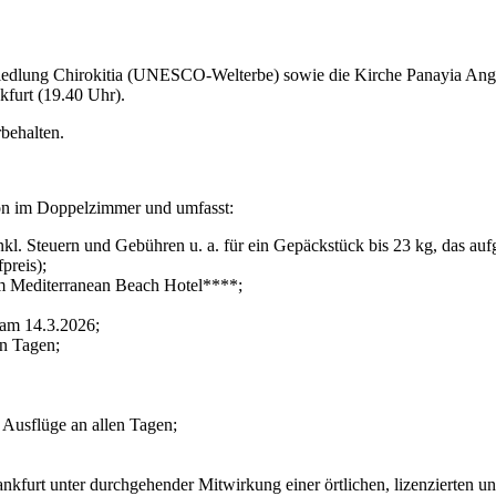
dlung Chirokitia (UNESCO-Welterbe) sowie die Kirche Panayia Anglokti
furt (19.40 Uhr).
behalten.
son im Doppelzimmer und umfasst:
kl. Steuern und Gebühren u. a. für ein Gepäckstück bis 23 kg, das aufg
preis);
m Mediterranean Beach Hotel****;
 am 14.3.2026;
n Tagen;
Ausflüge an allen Tagen;
furt unter durchgehender Mitwirkung einer örtlichen, lizenzierten un