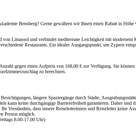
-Akademie Bensberg? Gerne gewähren wir Ihnen einen Rabatt in Höhe v
 von Limassol und verbindet mediterrane Leichtigkeit mit modernem Ko
erschiedene Restaurants. Ein idealer Ausgangspunkt, um Zypern entspan
Anzahl gegen einen Aufpreis von 168,00 € zur Verfügung. Sie können 
Einzelzimmerzuschlag zu berechnen.
esichtigungen, längere Spaziergänge durch Städte, Ausgrabungsstätte
els kann keine durchgängige Barrierefreiheit garantieren. Daher sind d
Ihr Verständnis, dass unsere Reiseleiterinnen und Reiseleiter keine A
en Person möglich.
reitags 8.00-17.00 Uhr)