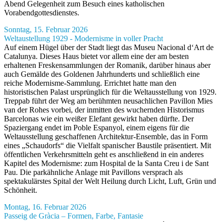
Abend Gelegenheit zum Besuch eines katholischen
Vorabendgottesdienstes.
Sonntag, 15. Februar 2026
Weltaustellung 1929 - Modernisme in voller Pracht
Auf einem Hügel über der Stadt liegt das Museu Nacional d‘Art de
Catalunya. Dieses Haus bietet vor allem eine der am besten
erhaltenen Freskensammlungen der Romanik, darüber hinaus aber
auch Gemälde des Goldenen Jahrhunderts und schließlich eine
reiche Modernisme-Sammlung. Errichtet hatte man den
historistischen Palast ursprünglich für die Weltausstellung von 1929.
Treppab führt der Weg am berühmten neusachlichen Pavillon Mies
van der Rohes vorbei, der inmitten des wuchernden Historismus
Barcelonas wie ein weißer Elefant gewirkt haben dürfte. Der
Spaziergang endet im Poble Espanyol, einem eigens für die
Weltausstellung geschaffenen Architektur-Ensemble, das in Form
eines „Schaudorfs“ die Vielfalt spanischer Baustile präsentiert. Mit
öffentlichen Verkehrsmitteln geht es anschließend in ein anderes
Kapitel des Modernisme: zum Hospital de la Santa Creu i de Sant
Pau. Die parkähnliche Anlage mit Pavillons versprach als
spektakulärstes Spital der Welt Heilung durch Licht, Luft, Grün und
Schönheit.
Montag, 16. Februar 2026
Passeig de Gràcia – Formen, Farbe, Fantasie