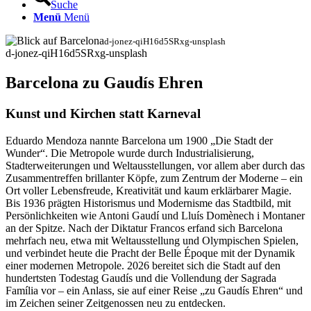
Suche
Menü
Menü
d-jonez-qiH16d5SRxg-unsplash
d-jonez-qiH16d5SRxg-unsplash
Barcelona zu Gaudís Ehren
Kunst und Kirchen statt Karneval
Eduardo Mendoza nannte Barcelona um 1900 „Die Stadt der
Wunder“. Die Metropole wurde durch Industrialisierung,
Stadterweiterungen und Weltausstellungen, vor allem aber durch das
Zusammentreffen brillanter Köpfe, zum Zentrum der Moderne – ein
Ort voller Lebensfreude, Kreativität und kaum erklärbarer Magie.
Bis 1936 prägten Historismus und Modernisme das Stadtbild, mit
Persönlichkeiten wie Antoni Gaudí und Lluís Domènech i Montaner
an der Spitze. Nach der Diktatur Francos erfand sich Barcelona
mehrfach neu, etwa mit Weltausstellung und Olympischen Spielen,
und verbindet heute die Pracht der Belle Époque mit der Dynamik
einer modernen Metropole. 2026 bereitet sich die Stadt auf den
hundertsten Todestag Gaudís und die Vollendung der Sagrada
Família vor – ein Anlass, sie auf einer Reise „zu Gaudís Ehren“ und
im Zeichen seiner Zeitgenossen neu zu entdecken.