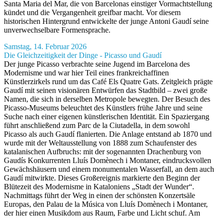
Santa Maria del Mar, die von Barcelonas einstiger Vormachtstellung
kündet und die Vergangenheit greifbar macht. Vor diesem
historischen Hintergrund entwickelte der junge Antoni Gaudí seine
unverwechselbare Formensprache.
Samstag, 14. Februar 2026
Die Gleichzeitigkeit der Dinge - Picasso und Gaudí
Der junge Picasso verbrachte seine Jugend im Barcelona des
Modernisme und war hier Teil eines frankreichaffinen
Künstlerzirkels rund um das Café Els Quatre Gats. Zeitgleich prägte
Gaudí mit seinen visionären Entwürfen das Stadtbild – zwei große
Namen, die sich in derselben Metropole bewegten. Der Besuch des
Picasso-Museums beleuchtet des Künstlers frühe Jahre und seine
Suche nach einer eigenen künstlerischen Identität. Ein Spaziergang
führt anschließend zum Parc de la Ciutadella, in dem sowohl
Picasso als auch Gaudí flanierten. Die Anlage entstand ab 1870 und
wurde mit der Weltausstellung von 1888 zum Schaufenster des
katalanischen Aufbruchs: mit der sogenannten Drachenburg von
Gaudís Konkurrenten Lluís Domènech i Montaner, eindrucksvollen
Gewächshäusern und einem monumentalen Wasserfall, an dem auch
Gaudí mitwirkte. Dieses Großereignis markierte den Beginn der
Blütezeit des Modernisme in Kataloniens „Stadt der Wunder“.
Nachmittags führt der Weg in einen der schönsten Konzertsäle
Europas, den Palau de la Música von Lluís Domènech i Montaner,
der hier einen Musikdom aus Raum, Farbe und Licht schuf. Am