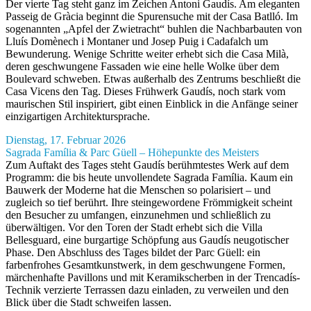
Der vierte Tag steht ganz im Zeichen Antoni Gaudís. Am eleganten
Passeig de Gràcia beginnt die Spurensuche mit der Casa Batlló. Im
sogenannten „Apfel der Zwietracht“ buhlen die Nachbarbauten von
Lluís Domènech i Montaner und Josep Puig i Cadafalch um
Bewunderung. Wenige Schritte weiter erhebt sich die Casa Milà,
deren geschwungene Fassaden wie eine helle Wolke über dem
Boulevard schweben. Etwas außerhalb des Zentrums beschließt die
Casa Vicens den Tag. Dieses Frühwerk Gaudís, noch stark vom
maurischen Stil inspiriert, gibt einen Einblick in die Anfänge seiner
einzigartigen Architektursprache.
Dienstag, 17. Februar 2026
Sagrada Família & Parc Güell – Höhepunkte des Meisters
Zum Auftakt des Tages steht Gaudís berühmtestes Werk auf dem
Programm: die bis heute unvollendete Sagrada Família. Kaum ein
Bauwerk der Moderne hat die Menschen so polarisiert – und
zugleich so tief berührt. Ihre steingewordene Frömmigkeit scheint
den Besucher zu umfangen, einzunehmen und schließlich zu
überwältigen. Vor den Toren der Stadt erhebt sich die Villa
Bellesguard, eine burgartige Schöpfung aus Gaudís neugotischer
Phase. Den Abschluss des Tages bildet der Parc Güell: ein
farbenfrohes Gesamtkunstwerk, in dem geschwungene Formen,
märchenhafte Pavillons und mit Keramikscherben in der Trencadís-
Technik verzierte Terrassen dazu einladen, zu verweilen und den
Blick über die Stadt schweifen lassen.