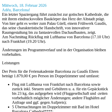
Mittwoch, 18. Februar 2026
Adéu, Barcelona!
Ein letzter Spaziergang führt zunächst zur gotischen Kathedrale, die
mit ihrem eindrucksvollen Baukörper das Herz der Altstadt prägt.
Von hier geht es weiter zum Palau Güell, einem Frühwerk Gaudís,
das seine charakteristische Handschrift, von innovativer
Raumgestaltung bis zu fantasievollen Dachaufbauten, zeigt.
Am Nachmittag Rückflug mit Lufthansa von Barcelona (17.10 Uhr)
nach Frankfurt (19.20 Uhr).
Änderungen im Programmverlauf und in der Organisation bleiben
vorbehalten.
Leistungen
Der Preis für die Ferienakademie Barcelona zu Gaudís Ehren
beträgt 1.879,00 € pro Person im Doppelzimmer und umfasst:
Flug mit Lufthansa von Frankfurt nach Barcelona sowie
zurück inkl. Steuern und Gebühren u. a. für ein Gepäckstück
bis 23 kg, das aufgegeben wird (Fluggesellschaft und -zeiten
vorbehaltlich möglicher Änderungen; andere Flughäfen auf
Anfrage und ggf. gegen Aufpreis);
5 Übernachtungen im Doppelzimmer mit Bad im Hotel
Barcelona Cathedral****;