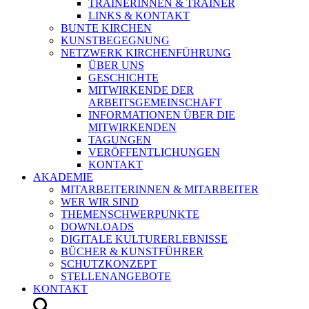
TRAINERINNEN & TRAINER
LINKS & KONTAKT
BUNTE KIRCHEN
KUNSTBEGEGNUNG
NETZWERK KIRCHENFÜHRUNG
ÜBER UNS
GESCHICHTE
MITWIRKENDE DER
ARBEITSGEMEINSCHAFT
INFORMATIONEN ÜBER DIE
MITWIRKENDEN
TAGUNGEN
VERÖFFENTLICHUNGEN
KONTAKT
AKADEMIE
MITARBEITERINNEN & MITARBEITER
WER WIR SIND
THEMENSCHWERPUNKTE
DOWNLOADS
DIGITALE KULTURERLEBNISSE
BÜCHER & KUNSTFÜHRER
SCHUTZKONZEPT
STELLENANGEBOTE
KONTAKT