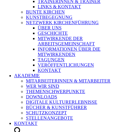
TRAINERINNEN & TRAINER
LINKS & KONTAKT
BUNTE KIRCHEN
KUNSTBEGEGNUNG
NETZWERK KIRCHENFÜHRUNG
ÜBER UNS
GESCHICHTE
MITWIRKENDE DER
ARBEITSGEMEINSCHAFT
INFORMATIONEN ÜBER DIE
MITWIRKENDEN
TAGUNGEN
VERÖFFENTLICHUNGEN
KONTAKT
AKADEMIE
MITARBEITERINNEN & MITARBEITER
WER WIR SIND
THEMENSCHWERPUNKTE
DOWNLOADS
DIGITALE KULTURERLEBNISSE
BÜCHER & KUNSTFÜHRER
SCHUTZKONZEPT
STELLENANGEBOTE
KONTAKT