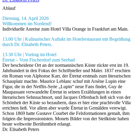
Ablauf
Dienstag, 14. April 2026
Willkommen im Nordend!
Individuelle Anreise zum Hotel Villa Orange in Frankfurt am Main.
13.00 Uhr | Kulinarischer Auftakt im Hotelrestaurant mit Begrüßung
durch Dr. Elisabeth Peters.
13.30 Uhr | Vortrag im Hotel
Étretat – Vom Fischerdorf zum Seebad
Der bescheidene Ort an der normannischen Küste rückte erst im 19.
Jahrhundert in den Fokus der Schriftsteller und Maler. 1837 erschien
ein Roman von Alphonse Karr, der Étretat erstmals zum literarischen
Schauplatz machte. Maurice Leblanc schuf mit Arsène Lupin eine
Figur, die in der Netflix-Serie „Lupin“ neue Fans findet, Guy de
Maupassant verwandelte Étretat in seinen Erzählungen in einen
literarischen Sehnsuchtsort, und Jacques Offenbach ließ sich von der
Schönheit der Küste so bezaubern, dass er hier eine prachtvolle Villa
errichten ließ. Vor allem aber wurde Étretat in Gemälden verewigt.
Schon 1869 hatte Gustave Courbet die Felsformationen gemalt, ihm
folgten die Impressionisten. Monets Bilder von der Steilküste haben
heute weltweite Berühmtheit erlangt.
Dr. Elisabeth Peters