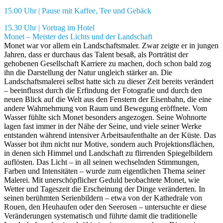
15.00 Uhr | Pause mit Kaffee, Tee und Gebäck
15.30 Uhr | Vortrag im Hotel
Monet – Meister des Lichts und der Landschaft
Monet war vor allem ein Landschaftsmaler. Zwar zeigte er in jungen
Jahren, dass er durchaus das Talent besaß, als Porträtist der
gehobenen Gesellschaft Karriere zu machen, doch schon bald zog
ihn die Darstellung der Natur ungleich stärker an. Die
Landschaftsmalerei selbst hatte sich zu dieser Zeit bereits verändert
– beeinflusst durch die Erfindung der Fotografie und durch den
neuen Blick auf die Welt aus den Fenstern der Eisenbahn, die eine
andere Wahrnehmung von Raum und Bewegung eröffnete. Vom
Wasser fühlte sich Monet besonders angezogen. Seine Wohnorte
lagen fast immer in der Nähe der Seine, und viele seiner Werke
entstanden während intensiver Arbeitsaufenthalte an der Küste. Das
Wasser bot ihm nicht nur Motive, sondern auch Projektionsflächen,
in denen sich Himmel und Landschaft zu flirrenden Spiegelbildern
auflösten. Das Licht – in all seinen wechselnden Stimmungen,
Farben und Intensitäten – wurde zum eigentlichen Thema seiner
Malerei. Mit unerschöpflicher Geduld beobachtete Monet, wie
Wetter und Tageszeit die Erscheinung der Dinge veränderten. In
seinen berühmten Serienbildern – etwa von der Kathedrale von
Rouen, den Heuhaufen oder den Seerosen – untersuchte er diese
Veränderungen systematisch und führte damit die traditionelle