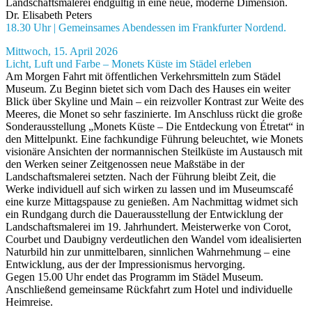
Landschaftsmalerei endgültig in eine neue, moderne Dimension.
Dr. Elisabeth Peters
18.30 Uhr | Gemeinsames Abendessen im Frankfurter Nordend.
Mittwoch, 15. April 2026
Licht, Luft und Farbe – Monets Küste im Städel erleben
Am Morgen Fahrt mit öffentlichen Verkehrsmitteln zum Städel
Museum. Zu Beginn bietet sich vom Dach des Hauses ein weiter
Blick über Skyline und Main – ein reizvoller Kontrast zur Weite des
Meeres, die Monet so sehr faszinierte. Im Anschluss rückt die große
Sonderausstellung „Monets Küste – Die Entdeckung von Étretat“ in
den Mittelpunkt. Eine fachkundige Führung beleuchtet, wie Monets
visionäre Ansichten der normannischen Steilküste im Austausch mit
den Werken seiner Zeitgenossen neue Maßstäbe in der
Landschaftsmalerei setzten. Nach der Führung bleibt Zeit, die
Werke individuell auf sich wirken zu lassen und im Museumscafé
eine kurze Mittagspause zu genießen. Am Nachmittag widmet sich
ein Rundgang durch die Dauerausstellung der Entwicklung der
Landschaftsmalerei im 19. Jahrhundert. Meisterwerke von Corot,
Courbet und Daubigny verdeutlichen den Wandel vom idealisierten
Naturbild hin zur unmittelbaren, sinnlichen Wahrnehmung – eine
Entwicklung, aus der der Impressionismus hervorging.
Gegen 15.00 Uhr endet das Programm im Städel Museum.
Anschließend gemeinsame Rückfahrt zum Hotel und individuelle
Heimreise.