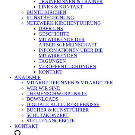
TRAINERINNEN & TRAINER
LINKS & KONTAKT
BUNTE KIRCHEN
KUNSTBEGEGNUNG
NETZWERK KIRCHENFÜHRUNG
ÜBER UNS
GESCHICHTE
MITWIRKENDE DER
ARBEITSGEMEINSCHAFT
INFORMATIONEN ÜBER DIE
MITWIRKENDEN
TAGUNGEN
VERÖFFENTLICHUNGEN
KONTAKT
AKADEMIE
MITARBEITERINNEN & MITARBEITER
WER WIR SIND
THEMENSCHWERPUNKTE
DOWNLOADS
DIGITALE KULTURERLEBNISSE
BÜCHER & KUNSTFÜHRER
SCHUTZKONZEPT
STELLENANGEBOTE
KONTAKT