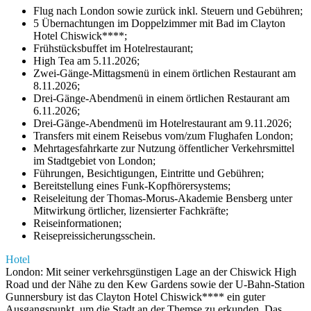
Flug nach London sowie zurück inkl. Steuern und Gebühren;
5 Übernachtungen im Doppelzimmer mit Bad im Clayton
Hotel Chiswick****;
Frühstücksbuffet im Hotelrestaurant;
High Tea am 5.11.2026;
Zwei-Gänge-Mittagsmenü in einem örtlichen Restaurant am
8.11.2026;
Drei-Gänge-Abendmenü in einem örtlichen Restaurant am
6.11.2026;
Drei-Gänge-Abendmenü im Hotelrestaurant am 9.11.2026;
Transfers mit einem Reisebus vom/zum Flughafen London;
Mehrtagesfahrkarte zur Nutzung öffentlicher Verkehrsmittel
im Stadtgebiet von London;
Führungen, Besichtigungen, Eintritte und Gebühren;
Bereitstellung eines Funk-Kopfhörersystems;
Reiseleitung der Thomas-Morus-Akademie Bensberg unter
Mitwirkung örtlicher, lizensierter Fachkräfte;
Reiseinformationen;
Reisepreissicherungsschein.
Hotel
London: Mit seiner verkehrsgünstigen Lage an der Chiswick High
Road und der Nähe zu den Kew Gardens sowie der U-Bahn-Station
Gunnersbury ist das Clayton Hotel Chiswick**** ein guter
Ausgangspunkt, um die Stadt an der Themse zu erkunden. Das