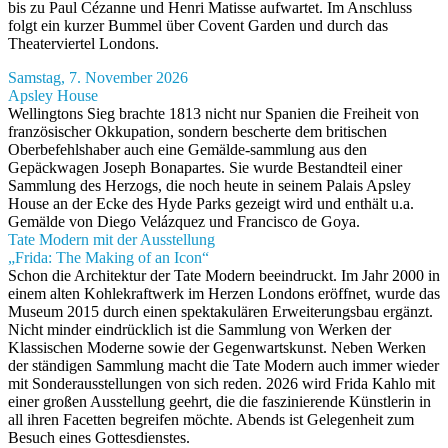
bis zu Paul Cézanne und Henri Matisse aufwartet. Im Anschluss
folgt ein kurzer Bummel über Covent Garden und durch das
Theaterviertel Londons.
Samstag, 7. November 2026
Apsley House
Wellingtons Sieg brachte 1813 nicht nur Spanien die Freiheit von
französischer Okkupation, sondern bescherte dem britischen
Oberbefehlshaber auch eine Gemälde-sammlung aus den
Gepäckwagen Joseph Bonapartes. Sie wurde Bestandteil einer
Sammlung des Herzogs, die noch heute in seinem Palais Apsley
House an der Ecke des Hyde Parks gezeigt wird und enthält u.a.
Gemälde von Diego Velázquez und Francisco de Goya.
Tate Modern mit der Ausstellung
„Frida: The Making of an Icon“
Schon die Architektur der Tate Modern beeindruckt. Im Jahr 2000 in
einem alten Kohlekraftwerk im Herzen Londons eröffnet, wurde das
Museum 2015 durch einen spektakulären Erweiterungsbau ergänzt.
Nicht minder eindrücklich ist die Sammlung von Werken der
Klassischen Moderne sowie der Gegenwartskunst. Neben Werken
der ständigen Sammlung macht die Tate Modern auch immer wieder
mit Sonderausstellungen von sich reden. 2026 wird Frida Kahlo mit
einer großen Ausstellung geehrt, die die faszinierende Künstlerin in
all ihren Facetten begreifen möchte. Abends ist Gelegenheit zum
Besuch eines Gottesdienstes.