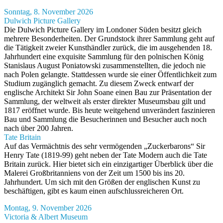
Sonntag, 8. November 2026
Dulwich Picture Gallery
Die Dulwich Picture Gallery im Londoner Süden besitzt gleich
mehrere Besonderheiten. Der Grundstock ihrer Sammlung geht auf
die Tätigkeit zweier Kunsthändler zurück, die im ausgehenden 18.
Jahrhundert eine exquisite Sammlung für den polnischen König
Stanislaus August Poniatowski zusammenstellten, die jedoch nie
nach Polen gelangte. Stattdessen wurde sie einer Öffentlichkeit zum
Studium zugänglich gemacht. Zu diesem Zweck entwarf der
englische Architekt Sir John Soane einen Bau zur Präsentation der
Sammlung, der weltweit als erster direkter Museumsbau gilt und
1817 eröffnet wurde. Bis heute weitgehend unverändert faszinieren
Bau und Sammlung die Besucherinnen und Besucher auch noch
nach über 200 Jahren.
Tate Britain
Auf das Vermächtnis des sehr vermögenden „Zuckerbarons“ Sir
Henry Tate (1819-99) geht neben der Tate Modern auch die Tate
Britain zurück. Hier bietet sich ein einzigartiger Überblick über die
Malerei Großbritanniens von der Zeit um 1500 bis ins 20.
Jahrhundert. Um sich mit den Größen der englischen Kunst zu
beschäftigen, gibt es kaum einen aufschlussreicheren Ort.
Montag, 9. November 2026
Victoria & Albert Museum