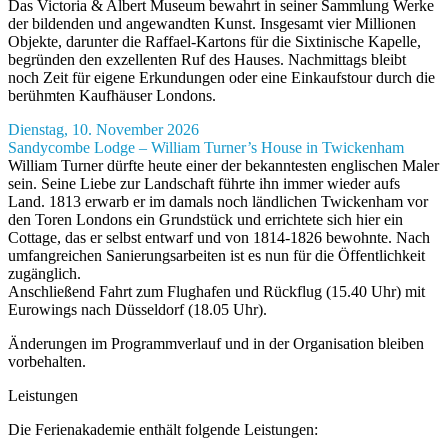
Das Victoria & Albert Museum bewahrt in seiner Sammlung Werke
der bildenden und angewandten Kunst. Insgesamt vier Millionen
Objekte, darunter die Raffael-Kartons für die Sixtinische Kapelle,
begründen den exzellenten Ruf des Hauses. Nachmittags bleibt
noch Zeit für eigene Erkundungen oder eine Einkaufstour durch die
berühmten Kaufhäuser Londons.
Dienstag, 10. November 2026
Sandycombe Lodge – William Turner’s House in Twickenham
William Turner dürfte heute einer der bekanntesten englischen Maler
sein. Seine Liebe zur Landschaft führte ihn immer wieder aufs
Land. 1813 erwarb er im damals noch ländlichen Twickenham vor
den Toren Londons ein Grundstück und errichtete sich hier ein
Cottage, das er selbst entwarf und von 1814-1826 bewohnte. Nach
umfangreichen Sanierungsarbeiten ist es nun für die Öffentlichkeit
zugänglich.
Anschließend Fahrt zum Flughafen und Rückflug (15.40 Uhr) mit
Eurowings nach Düsseldorf (18.05 Uhr).
Änderungen im Programmverlauf und in der Organisation bleiben
vorbehalten.
Leistungen
Die Ferienakademie enthält folgende Leistungen: