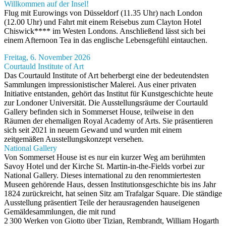
Willkommen auf der Insel!
Flug mit Eurowings von Düsseldorf (11.35 Uhr) nach London
(12.00 Uhr) und Fahrt mit einem Reisebus zum Clayton Hotel
Chiswick**** im Westen Londons. Anschließend lässt sich bei
einem Afternoon Tea in das englische Lebensgefühl eintauchen.
Freitag, 6. November 2026
Courtauld Institute of Art
Das Courtauld Institute of Art beherbergt eine der bedeutendsten
Sammlungen impressionistischer Malerei. Aus einer privaten
Initiative entstanden, gehört das Institut für Kunstgeschichte heute
zur Londoner Universität. Die Ausstellungsräume der Courtauld
Gallery befinden sich in Sommerset House, teilweise in den
Räumen der ehemaligen Royal Academy of Arts. Sie präsentieren
sich seit 2021 in neuem Gewand und wurden mit einem
zeitgemäßen Ausstellungskonzept versehen.
National Gallery
Von Sommerset House ist es nur ein kurzer Weg am berühmten
Savoy Hotel und der Kirche St. Martin-in-the-Fields vorbei zur
National Gallery. Dieses international zu den renommiertesten
Museen gehörende Haus, dessen Institutionsgeschichte bis ins Jahr
1824 zurückreicht, hat seinen Sitz am Trafalgar Square. Die ständige
Ausstellung präsentiert Teile der herausragenden hauseigenen
Gemäldesammlungen, die mit rund
2 300 Werken von Giotto über Tizian, Rembrandt, William Hogarth