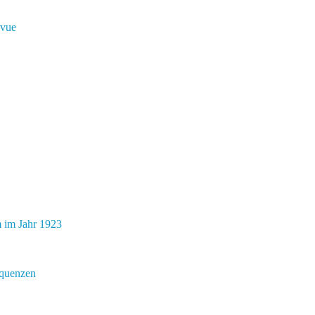
evue
m im Jahr 1923
equenzen