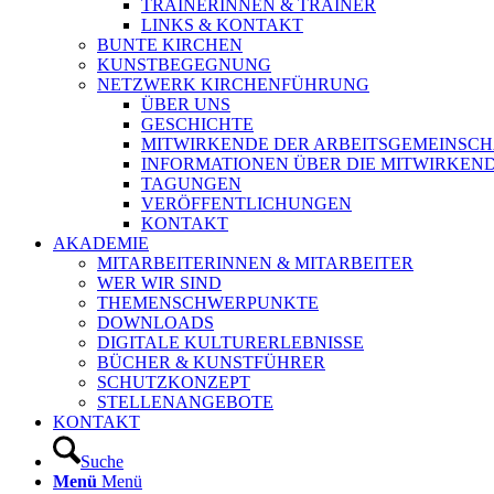
TRAINERINNEN & TRAINER
LINKS & KONTAKT
BUNTE KIRCHEN
KUNSTBEGEGNUNG
NETZWERK KIRCHENFÜHRUNG
ÜBER UNS
GESCHICHTE
MITWIRKENDE DER ARBEITSGEMEINSCH
INFORMATIONEN ÜBER DIE MITWIRKEN
TAGUNGEN
VERÖFFENTLICHUNGEN
KONTAKT
AKADEMIE
MITARBEITERINNEN & MITARBEITER
WER WIR SIND
THEMENSCHWERPUNKTE
DOWNLOADS
DIGITALE KULTURERLEBNISSE
BÜCHER & KUNSTFÜHRER
SCHUTZKONZEPT
STELLENANGEBOTE
KONTAKT
Suche
Menü
Menü