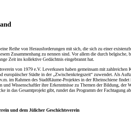
land
eine Reihe von Herausforderungen mit sich, die sich zu einer existenz
diesem Zusammenhang zu nennen sind. Vor allem die durch belgische, br
ange Zeit ins kollektive Gedächtnis eingebrannt hat.
tsverein von 1979 e.V. Leverkusen haben gemeinsam mit zahlreichen Ko
d europäischer Städte in der „Zwischenkriegszeit“ zuwendet. Als Auf
.v.m. im Rahmen des StadtRäume-Projektes in der Rheinschiene finde
n und Wissenschaftler ihre Erkenntnisse zu Themen der Bildung, der Wir
ke in das Gesamtprojekt gibt, rundet das Programm der Fachtagung ab, 
rein und dem Jülicher Geschichtsverein