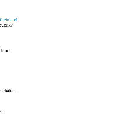
Rheinland
publik?
k
eldorf
behalten.
st: