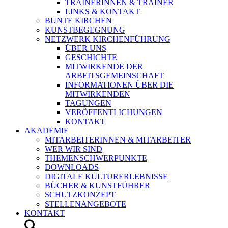
TRAINERINNEN & TRAINER
LINKS & KONTAKT
BUNTE KIRCHEN
KUNSTBEGEGNUNG
NETZWERK KIRCHENFÜHRUNG
ÜBER UNS
GESCHICHTE
MITWIRKENDE DER
ARBEITSGEMEINSCHAFT
INFORMATIONEN ÜBER DIE
MITWIRKENDEN
TAGUNGEN
VERÖFFENTLICHUNGEN
KONTAKT
AKADEMIE
MITARBEITERINNEN & MITARBEITER
WER WIR SIND
THEMENSCHWERPUNKTE
DOWNLOADS
DIGITALE KULTURERLEBNISSE
BÜCHER & KUNSTFÜHRER
SCHUTZKONZEPT
STELLENANGEBOTE
KONTAKT