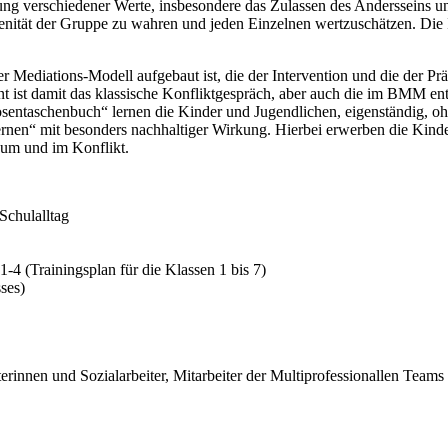
ung verschiedener Werte, insbesondere das Zulassen des Andersseins 
enität der Gruppe zu wahren und jeden Einzelnen wertzuschätzen. Die I
r Mediations-Modell aufgebaut ist, die der Intervention und die der Pr
int ist damit das klassische Konfliktgespräch, aber auch die im BMM ent
ntaschenbuch“ lernen die Kinder und Jugendlichen, eigenständig, ohne
ernen“ mit besonders nachhaltiger Wirkung. Hierbei erwerben die Kinde
 zum und im Konflikt.
Schulalltag
4 (Trainingsplan für die Klassen 1 bis 7)
ses)
erinnen und Sozialarbeiter, Mitarbeiter der Multiprofessionallen Teams