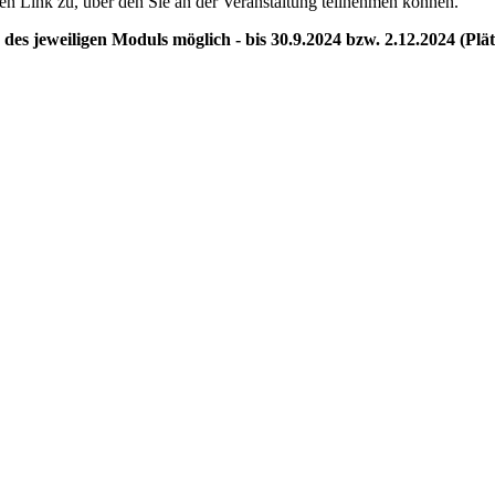
en Link zu, über den Sie an der Veranstaltung teilnehmen können.
es jeweiligen Moduls möglich - bis 30.9.2024 bzw. 2.12.2024 (Plä