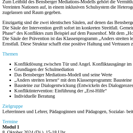
Zum Leitbild des Bensberger Mediations-Modells gehört die Vermittl
Vereinten Nationen auf, in einem inklusiven Schul­system die Heterog
zugelassen und Raum gegeben.
Einzigartig sind die zwei identischen Säulen, auf denen das Bensberge
Die Säule der Intervention greift sofort im konkreten Streitfall. Geme
Phase“ des Konfliktes zum Beispiel auf dem Pausenhof. Mit dem „Hose
Die Säule der Prävention ist das Klassenprogramm „Anders streiten l
Ernstfall. Diese Struktur schafft eine positive Haltung und Vertrauen
Themen
Konfliktlösung zwischen Tür und Angel. Konfliktausgänge im 
Grundlagen der Schulmediation
Das Bensberger Mediations-Modell und seine Werte
„Anders streiten lernen“ mit dem Klassenprogramm: Bausteine 1-
Bausteine zur Dialogentwickung (Entwickeln des Dialog­prozes
Konfliktintervention: Einführung der „Erst-Hilfe“
Individuelle Beratung
Zielgruppe
Lehrerinnen und Lehrer, Pädagoginnen und Pädagogen, Sozialar- beit
Termine
Modul 1
8. Oktober 2024 (Di.), 15-18 Uhr