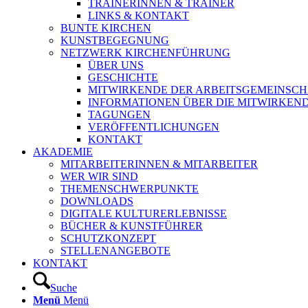
TRAINERINNEN & TRAINER
LINKS & KONTAKT
BUNTE KIRCHEN
KUNSTBEGEGNUNG
NETZWERK KIRCHENFÜHRUNG
ÜBER UNS
GESCHICHTE
MITWIRKENDE DER ARBEITSGEMEINSCH
INFORMATIONEN ÜBER DIE MITWIRKEN
TAGUNGEN
VERÖFFENTLICHUNGEN
KONTAKT
AKADEMIE
MITARBEITERINNEN & MITARBEITER
WER WIR SIND
THEMENSCHWERPUNKTE
DOWNLOADS
DIGITALE KULTURERLEBNISSE
BÜCHER & KUNSTFÜHRER
SCHUTZKONZEPT
STELLENANGEBOTE
KONTAKT
Suche
Menü
Menü