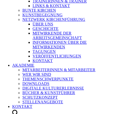
TRAINERINNEN & TRAINER
LINKS & KONTAKT
BUNTE KIRCHEN
KUNSTBEGEGNUNG
NETZWERK KIRCHENFÜHRUNG
ÜBER UNS
GESCHICHTE
MITWIRKENDE DER
ARBEITSGEMEINSCHAFT
INFORMATIONEN ÜBER DIE
MITWIRKENDEN
TAGUNGEN
VERÖFFENTLICHUNGEN
KONTAKT
AKADEMIE
MITARBEITERINNEN & MITARBEITER
WER WIR SIND
THEMENSCHWERPUNKTE
DOWNLOADS
DIGITALE KULTURERLEBNISSE
BÜCHER & KUNSTFÜHRER
SCHUTZKONZEPT
STELLENANGEBOTE
KONTAKT