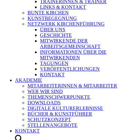
TRAINERINNEN & TRAINER
LINKS & KONTAKT
BUNTE KIRCHEN
KUNSTBEGEGNUNG
NETZWERK KIRCHENFÜHRUNG
ÜBER UNS
GESCHICHTE
MITWIRKENDE DER
ARBEITSGEMEINSCHAFT
INFORMATIONEN ÜBER DIE
MITWIRKENDEN
TAGUNGEN
VERÖFFENTLICHUNGEN
KONTAKT
AKADEMIE
MITARBEITERINNEN & MITARBEITER
WER WIR SIND
THEMENSCHWERPUNKTE
DOWNLOADS
DIGITALE KULTURERLEBNISSE
BÜCHER & KUNSTFÜHRER
SCHUTZKONZEPT
STELLENANGEBOTE
KONTAKT