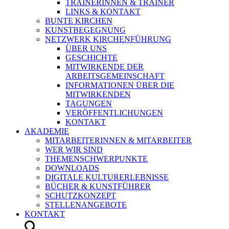
TRAINERINNEN & TRAINER
LINKS & KONTAKT
BUNTE KIRCHEN
KUNSTBEGEGNUNG
NETZWERK KIRCHENFÜHRUNG
ÜBER UNS
GESCHICHTE
MITWIRKENDE DER
ARBEITSGEMEINSCHAFT
INFORMATIONEN ÜBER DIE
MITWIRKENDEN
TAGUNGEN
VERÖFFENTLICHUNGEN
KONTAKT
AKADEMIE
MITARBEITERINNEN & MITARBEITER
WER WIR SIND
THEMENSCHWERPUNKTE
DOWNLOADS
DIGITALE KULTURERLEBNISSE
BÜCHER & KUNSTFÜHRER
SCHUTZKONZEPT
STELLENANGEBOTE
KONTAKT