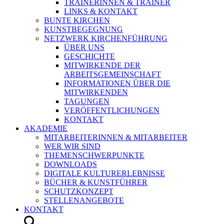
TRAINERINNEN & TRAINER
LINKS & KONTAKT
BUNTE KIRCHEN
KUNSTBEGEGNUNG
NETZWERK KIRCHENFÜHRUNG
ÜBER UNS
GESCHICHTE
MITWIRKENDE DER
ARBEITSGEMEINSCHAFT
INFORMATIONEN ÜBER DIE
MITWIRKENDEN
TAGUNGEN
VERÖFFENTLICHUNGEN
KONTAKT
AKADEMIE
MITARBEITERINNEN & MITARBEITER
WER WIR SIND
THEMENSCHWERPUNKTE
DOWNLOADS
DIGITALE KULTURERLEBNISSE
BÜCHER & KUNSTFÜHRER
SCHUTZKONZEPT
STELLENANGEBOTE
KONTAKT