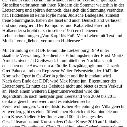
Sie selbst verbringen mit ihren Kindern die Sommer weiterhin in der
Lietzenburg und spüren dennoch, dass sich die Stimmung verändert
hat. Hiddensee ist keine Idylle mehr. Jüdische Badegäste, zumeist
treue Stammgäste, haben die Insel und auch Deutschland verlassen
und sind emigriert. Der Komponist und Kabarettist Friedrich
Hollaender schreibt dazu in seinen 1965 erschienenen
Lebenserinnerungen „Von Kopf bis Fuß. Mein Leben mit Text und
Musik“ vom „lieben, verlorenen Hiddensee.“
Mit Gründung der DDR kommt die Lietzenburg 1949 unter
staatliche Verwaltung. Sie dient als Erholungsheim der Ernst-Moritz-
Arndt-Universität Greifswald. In unmittelbarer Nachbarschaft
entstehen neue Anwesen u.a. für die Tanzpädagogin und Tänzerin
Gret Palucca und den Regisseur Walter Felsenstein, der 1947 die
Komische Oper in Ost-Berlin gründet und ihr Intendant wird.
Nach dem Ende der DDR wird Max Kruse jun. Eigentümer der
Lietzenburg. Er nutzt das Gebäude nicht und bietet es zum Verkauf
an. Nach einem weiteren Eigentümerwechsel wird die
Jugendstilvilla nach mehrjährigem Leerstand von 2009 bis 2013
denkmalgerecht renoviert, und es entstehen sechs
Ferienwohnungen. Um der historischen Bedeutung der Villa gerecht
zu werden, gibt es einen öffentlichen Bereich mit Kamindiele und
dem Kruse-Atelier. Hier findet zum 100. Todestages des
Geschäftsmanns und Kunstmalers Oskar Kruse 2019 auf Initiative
des neuen Eigentümers, Claus Beneking, eine Gedenkveranstaltung