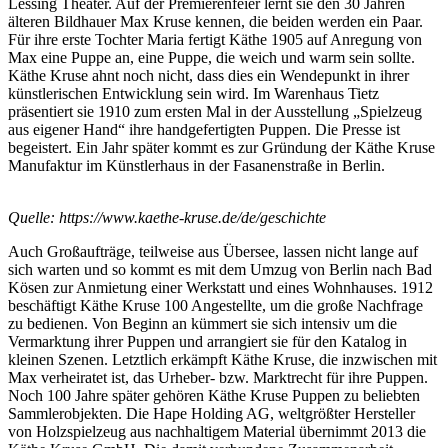
Lessing Theater. Auf der Premierenfeier lernt sie den 30 Jahren
älteren Bildhauer Max Kruse kennen, die beiden werden ein Paar.
Für ihre erste Tochter Maria fertigt Käthe 1905 auf Anregung von
Max eine Puppe an, eine Puppe, die weich und warm sein sollte.
Käthe Kruse ahnt noch nicht, dass dies ein Wendepunkt in ihrer
künstlerischen Entwicklung sein wird. Im Warenhaus Tietz
präsentiert sie 1910 zum ersten Mal in der Ausstellung „Spielzeug
aus eigener Hand“ ihre handgefertigten Puppen. Die Presse ist
begeistert. Ein Jahr später kommt es zur Gründung der Käthe Kruse
Manufaktur im Künstlerhaus in der Fasanenstraße in Berlin.
Quelle: https://www.kaethe-kruse.de/de/geschichte
Auch Großaufträge, teilweise aus Übersee, lassen nicht lange auf
sich warten und so kommt es mit dem Umzug von Berlin nach Bad
Kösen zur Anmietung einer Werkstatt und eines Wohnhauses. 1912
beschäftigt Käthe Kruse 100 Angestellte, um die große Nachfrage
zu bedienen. Von Beginn an kümmert sie sich intensiv um die
Vermarktung ihrer Puppen und arrangiert sie für den Katalog in
kleinen Szenen. Letztlich erkämpft Käthe Kruse, die inzwischen mit
Max verheiratet ist, das Urheber- bzw. Marktrecht für ihre Puppen.
Noch 100 Jahre später gehören Käthe Kruse Puppen zu beliebten
Sammlerobjekten. Die Hape Holding AG, weltgrößter Hersteller
von Holzspielzeug aus nachhaltigem Material übernimmt 2013 die