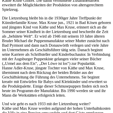
Käthe Kruse GmbH. Die damit verbundene Zusammenarbeit
erweitert die Möglichkeiten der Produktion von altersgerechtem
Spielzeug.
Die Lietzenburg bleibt bis in die 1930iger Jahre Treffpunkt der
Künstlerfamilie Kruse. Max Kruse jun., 1921 in Bad Kösen geboren
und jüngstes Kind von Käthe und Max Kruse, erinnert sich an die
Sommer seiner Kindheit in der Lietzenburg und beschreibt die Zeit
als „behütete Welt“. Er wird ab 1946 mit seinem 10 Jahre älteren
Bruder Michael die Puppenmanufaktur seiner Mutter zunächst nach
Bad Pyrmont und dann nach Donauwörth verlegen und viele Jahre
im Unternehmen als Geschäftsführer tätig sein. Danach beginnt
seine Karriere als Schriftsteller und Kinderbuchautor. In Verbindung
mit der Augsburger Puppenkiste gelangen vieler seiner Bücher
(„Urmel aus dem Eis“, „Der Löwe ist los“) zur Popularität.
Hanne Adler-Kruse, jüngste Tochter von Käthe und Max Kruse,
übernimmt nach dem Rückzug der beiden Brüder aus der
Geschäftsleitung die Führung des Unternehmens. Sie beginnt
kreativ mit Entwürfen für Babys und Kleinkinder und erweitert so
die Produktpalette. Einige dieser Schmusepuppen finden sich noch
heute im Programm der Manufaktur. Bis 1990 werden sie und ihr
Mann die Werkstätten erfolgreich leiten.
Und wie geht es nach 1933 mit der Lietzenburg weiter?
Käthe und Max Kruse werden aufgrund der hohen Unterhaltskosten
die Villa in eine Pension umwandeln und dort Gäste empfangen.