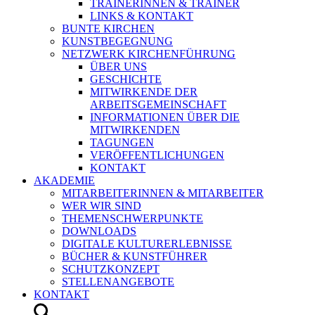
TRAINERINNEN & TRAINER
LINKS & KONTAKT
BUNTE KIRCHEN
KUNSTBEGEGNUNG
NETZWERK KIRCHENFÜHRUNG
ÜBER UNS
GESCHICHTE
MITWIRKENDE DER
ARBEITSGEMEINSCHAFT
INFORMATIONEN ÜBER DIE
MITWIRKENDEN
TAGUNGEN
VERÖFFENTLICHUNGEN
KONTAKT
AKADEMIE
MITARBEITERINNEN & MITARBEITER
WER WIR SIND
THEMENSCHWERPUNKTE
DOWNLOADS
DIGITALE KULTURERLEBNISSE
BÜCHER & KUNSTFÜHRER
SCHUTZKONZEPT
STELLENANGEBOTE
KONTAKT