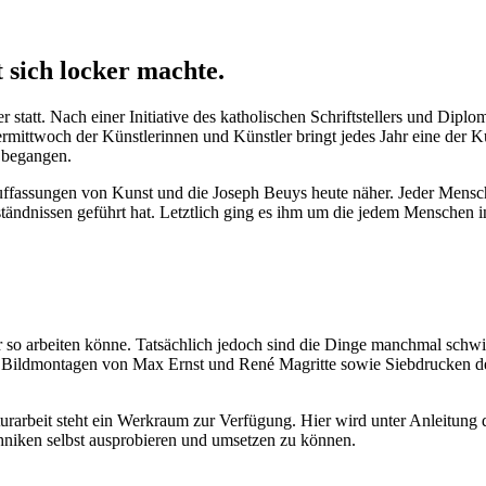
 sich locker machte.
 statt. Nach einer Initiative des katholischen Schriftstellers und Dipl
ermittwoch der Künstlerinnen und Künstler bringt jedes Jahr eine der 
 begangen.
Auffassungen von Kunst und die Joseph Beuys heute näher. Jeder Mensch 
rständnissen geführt hat. Letztlich ging es ihm um die jedem Menschen 
r so arbeiten könne. Tatsächlich jedoch sind die Dinge manchmal schwie
en Bildmontagen von Max Ernst und René Magritte sowie Siebdrucken de
lturarbeit steht ein Werkraum zur Verfügung. Hier wird unter Anleitu
niken selbst ausprobieren und umsetzen zu können.