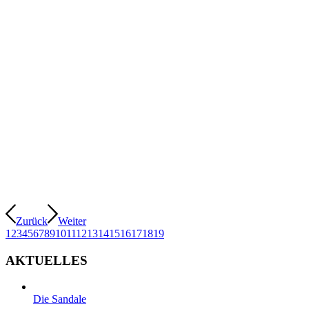
Zurück
Weiter
1
2
3
4
5
6
7
8
9
10
11
12
13
14
15
16
17
18
19
AKTUELLES
Die Sandale