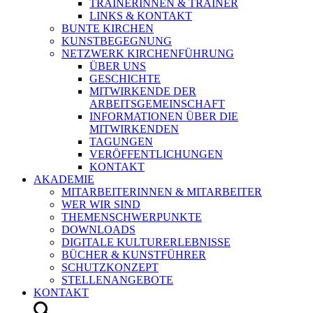
TRAINERINNEN & TRAINER
LINKS & KONTAKT
BUNTE KIRCHEN
KUNSTBEGEGNUNG
NETZWERK KIRCHENFÜHRUNG
ÜBER UNS
GESCHICHTE
MITWIRKENDE DER
ARBEITSGEMEINSCHAFT
INFORMATIONEN ÜBER DIE
MITWIRKENDEN
TAGUNGEN
VERÖFFENTLICHUNGEN
KONTAKT
AKADEMIE
MITARBEITERINNEN & MITARBEITER
WER WIR SIND
THEMENSCHWERPUNKTE
DOWNLOADS
DIGITALE KULTURERLEBNISSE
BÜCHER & KUNSTFÜHRER
SCHUTZKONZEPT
STELLENANGEBOTE
KONTAKT