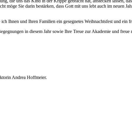
ng, die uns das Kind in der Krippe gebracht hat, anstecken lassen, dass
möge Sie darin bestärken, dass Gott mit uns lebt auch im neuen Jahr
Ihnen und Ihren Familien ein gesegnetes Weihnachtsfest und ein fr
ute Begegnungen in diesem Jahr sowie Ihre Treue zur Akademie und freue
ktorin Andrea Hoffmeier.