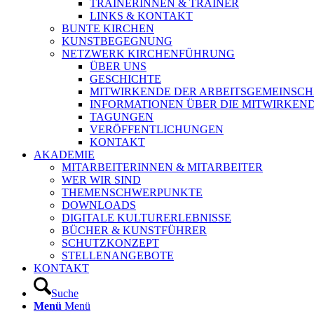
TRAINERINNEN & TRAINER
LINKS & KONTAKT
BUNTE KIRCHEN
KUNSTBEGEGNUNG
NETZWERK KIRCHENFÜHRUNG
ÜBER UNS
GESCHICHTE
MITWIRKENDE DER ARBEITSGEMEINSCH
INFORMATIONEN ÜBER DIE MITWIRKEN
TAGUNGEN
VERÖFFENTLICHUNGEN
KONTAKT
AKADEMIE
MITARBEITERINNEN & MITARBEITER
WER WIR SIND
THEMENSCHWERPUNKTE
DOWNLOADS
DIGITALE KULTURERLEBNISSE
BÜCHER & KUNSTFÜHRER
SCHUTZKONZEPT
STELLENANGEBOTE
KONTAKT
Suche
Menü
Menü