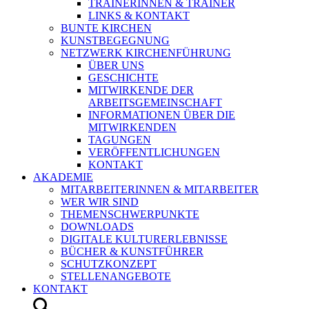
TRAINERINNEN & TRAINER
LINKS & KONTAKT
BUNTE KIRCHEN
KUNSTBEGEGNUNG
NETZWERK KIRCHENFÜHRUNG
ÜBER UNS
GESCHICHTE
MITWIRKENDE DER
ARBEITSGEMEINSCHAFT
INFORMATIONEN ÜBER DIE
MITWIRKENDEN
TAGUNGEN
VERÖFFENTLICHUNGEN
KONTAKT
AKADEMIE
MITARBEITERINNEN & MITARBEITER
WER WIR SIND
THEMENSCHWERPUNKTE
DOWNLOADS
DIGITALE KULTURERLEBNISSE
BÜCHER & KUNSTFÜHRER
SCHUTZKONZEPT
STELLENANGEBOTE
KONTAKT