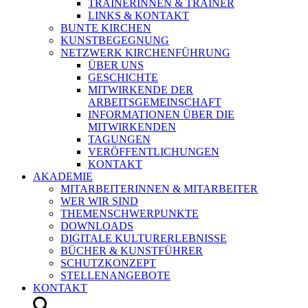
TRAINERINNEN & TRAINER
LINKS & KONTAKT
BUNTE KIRCHEN
KUNSTBEGEGNUNG
NETZWERK KIRCHENFÜHRUNG
ÜBER UNS
GESCHICHTE
MITWIRKENDE DER
ARBEITSGEMEINSCHAFT
INFORMATIONEN ÜBER DIE
MITWIRKENDEN
TAGUNGEN
VERÖFFENTLICHUNGEN
KONTAKT
AKADEMIE
MITARBEITERINNEN & MITARBEITER
WER WIR SIND
THEMENSCHWERPUNKTE
DOWNLOADS
DIGITALE KULTURERLEBNISSE
BÜCHER & KUNSTFÜHRER
SCHUTZKONZEPT
STELLENANGEBOTE
KONTAKT