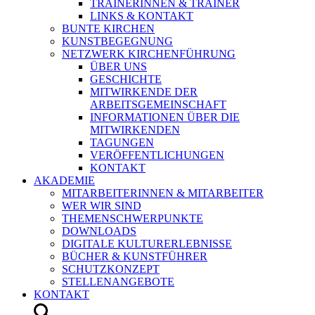
TRAINERINNEN & TRAINER
LINKS & KONTAKT
BUNTE KIRCHEN
KUNSTBEGEGNUNG
NETZWERK KIRCHENFÜHRUNG
ÜBER UNS
GESCHICHTE
MITWIRKENDE DER
ARBEITSGEMEINSCHAFT
INFORMATIONEN ÜBER DIE
MITWIRKENDEN
TAGUNGEN
VERÖFFENTLICHUNGEN
KONTAKT
AKADEMIE
MITARBEITERINNEN & MITARBEITER
WER WIR SIND
THEMENSCHWERPUNKTE
DOWNLOADS
DIGITALE KULTURERLEBNISSE
BÜCHER & KUNSTFÜHRER
SCHUTZKONZEPT
STELLENANGEBOTE
KONTAKT