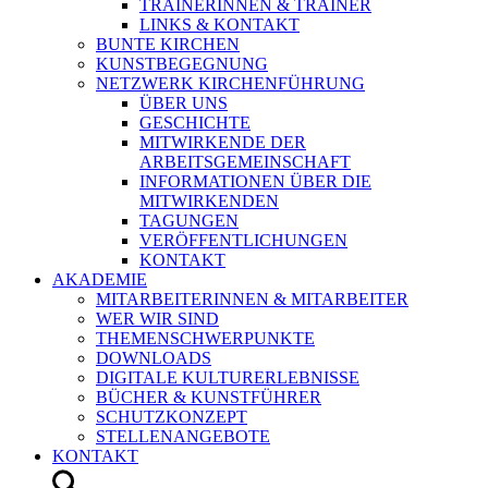
TRAINERINNEN & TRAINER
LINKS & KONTAKT
BUNTE KIRCHEN
KUNSTBEGEGNUNG
NETZWERK KIRCHENFÜHRUNG
ÜBER UNS
GESCHICHTE
MITWIRKENDE DER
ARBEITSGEMEINSCHAFT
INFORMATIONEN ÜBER DIE
MITWIRKENDEN
TAGUNGEN
VERÖFFENTLICHUNGEN
KONTAKT
AKADEMIE
MITARBEITERINNEN & MITARBEITER
WER WIR SIND
THEMENSCHWERPUNKTE
DOWNLOADS
DIGITALE KULTURERLEBNISSE
BÜCHER & KUNSTFÜHRER
SCHUTZKONZEPT
STELLENANGEBOTE
KONTAKT