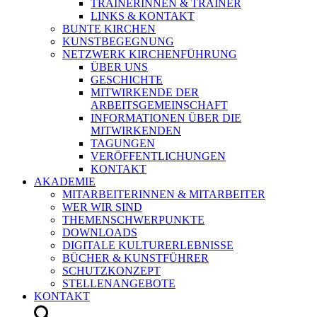
TRAINERINNEN & TRAINER
LINKS & KONTAKT
BUNTE KIRCHEN
KUNSTBEGEGNUNG
NETZWERK KIRCHENFÜHRUNG
ÜBER UNS
GESCHICHTE
MITWIRKENDE DER
ARBEITSGEMEINSCHAFT
INFORMATIONEN ÜBER DIE
MITWIRKENDEN
TAGUNGEN
VERÖFFENTLICHUNGEN
KONTAKT
AKADEMIE
MITARBEITERINNEN & MITARBEITER
WER WIR SIND
THEMENSCHWERPUNKTE
DOWNLOADS
DIGITALE KULTURERLEBNISSE
BÜCHER & KUNSTFÜHRER
SCHUTZKONZEPT
STELLENANGEBOTE
KONTAKT