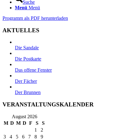
Suche
Menü
Menü
Programm als PDF herunterladen
AKTUELLES
Die Sandale
Die Postkarte
Das offene Fenster
Der Fächer
Der Brunnen
VERANSTALTUNGSKALENDER
August 2026
M
D
M
D
F
S
S
1
2
3
4
5
6
7
8
9