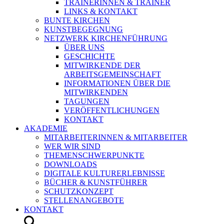
TRAINERINNEN & TRAINER
LINKS & KONTAKT
BUNTE KIRCHEN
KUNSTBEGEGNUNG
NETZWERK KIRCHENFÜHRUNG
ÜBER UNS
GESCHICHTE
MITWIRKENDE DER
ARBEITSGEMEINSCHAFT
INFORMATIONEN ÜBER DIE
MITWIRKENDEN
TAGUNGEN
VERÖFFENTLICHUNGEN
KONTAKT
AKADEMIE
MITARBEITERINNEN & MITARBEITER
WER WIR SIND
THEMENSCHWERPUNKTE
DOWNLOADS
DIGITALE KULTURERLEBNISSE
BÜCHER & KUNSTFÜHRER
SCHUTZKONZEPT
STELLENANGEBOTE
KONTAKT