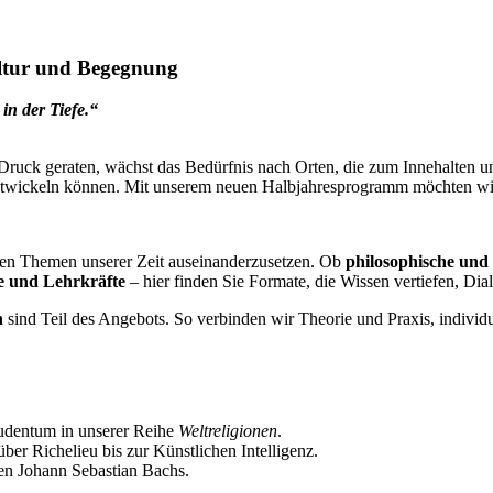
ltur und Begegnung
in der Tiefe.“
ter Druck geraten, wächst das Bedürfnis nach Orten, die zum Innehalten 
ntwickeln können. Mit unserem neuen Halbjahresprogramm möchten wi
roßen Themen unserer Zeit auseinanderzusetzen. Ob
philosophische und
e und Lehrkräfte
– hier finden Sie Formate, die Wissen vertiefen, Dia
n
sind Teil des Angebots. So verbinden wir Theorie und Praxis, individ
udentum in unserer Reihe
Weltreligionen
.
er Richelieu bis zur Künstlichen Intelligenz.
ten Johann Sebastian Bachs.