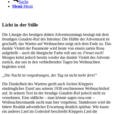
Suche
Menü
Menü
Licht in der Stille
Die Liturgie des heutigen dritten Adventssonntags besingt mit dem
freudigen
Gaudete
-Ruf des Introitus: Die Hälfte der Adventszeit ist
geschafft, das Warten auf Weihnachten neigt sich dem Ende zu. Das
dunkle Violett der Paramente wird heute von einem zarten Rosa
aufgehellt – auch die liturgische Farbe ruft uns zu:
Freuet euch!
Morgen kehrt jedoch bereits wieder das dunkle Violett des Advents
zurück, das uns in den verbleibenden Tagen bis Weihnachten
begleiten wird.
„Die Nacht ist vorgedrungen, der Tag ist nicht mehr fern!“
Die Dunkelheit des Wartens greift auch Jochen Kleppers
eindringlicher Zuruf aus seinem 1938 erschienenen
Weihnachtslied
auf. In seinem Text ist der freudige
Gaudete
-Ruf jedoch nicht zu
vernehmen. Eine süßliche – man könnte sagen rosa-rote –
Weihnachtsromantik sucht man hier vergebens. Stattdessen wird die
bittere Realität adventlicher Erwartung deutlich spürbar. Wie kaum
ein anderes Lied im
Gotteslob
beschreibt Kleppers Lied die