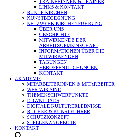
TRAINERINNEN & TRAINER
LINKS & KONTAKT
BUNTE KIRCHEN
KUNSTBEGEGNUNG
NETZWERK KIRCHENFÜHRUNG
ÜBER UNS
GESCHICHTE
MITWIRKENDE DER
ARBEITSGEMEINSCHAFT
INFORMATIONEN ÜBER DIE
MITWIRKENDEN
TAGUNGEN
VERÖFFENTLICHUNGEN
KONTAKT
AKADEMIE
MITARBEITERINNEN & MITARBEITER
WER WIR SIND
THEMENSCHWERPUNKTE
DOWNLOADS
DIGITALE KULTURERLEBNISSE
BÜCHER & KUNSTFÜHRER
SCHUTZKONZEPT
STELLENANGEBOTE
KONTAKT