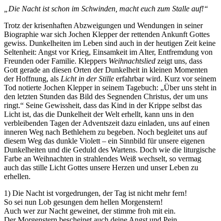
„Die Nacht ist schon im Schwinden, macht euch zum Stalle auf!“
Trotz der krisenhaften Abzweigungen und Wendungen in seiner
Biographie war sich Jochen Klepper der rettenden Ankunft Gottes
gewiss. Dunkelheiten im Leben sind auch in der heutigen Zeit keine
Seltenheit: Angst vor Krieg, Einsamkeit im Alter, Entfremdung von
Freunden oder Familie. Kleppers
Weihnachtslied
zeigt uns, dass
Gott gerade an diesen Orten der Dunkelheit in kleinen Momenten
der Hoffnung, als
Licht in der Stille
erfahrbar wird. Kurz vor seinem
Tod notierte Jochen Klepper in seinem Tagebuch: „Über uns steht in
den letzten Stunden das Bild des Segnenden Christus, der um uns
ringt.“ Seine Gewissheit, dass das Kind in der Krippe selbst das
Licht ist, das die Dunkelheit der Welt erhellt, kann uns in den
verbleibenden Tagen der Adventszeit dazu einladen, uns auf einen
inneren Weg nach Bethlehem zu begeben. Noch begleitet uns auf
diesem Weg das dunkle Violett – ein Sinnbild für unsere eigenen
Dunkelheiten und die Geduld des Wartens. Doch wie die liturgische
Farbe an Weihnachten in strahlendes Weiß wechselt, so vermag
auch das stille Licht Gottes unsere Herzen und unser Leben zu
erhellen.
1) Die Nacht ist vorgedrungen, der Tag ist nicht mehr fern!
So sei nun Lob gesungen dem hellen Morgenstern!
Auch wer zur Nacht geweinet, der stimme froh mit ein.
Der Morgenstern bescheinet auch deine Angst und Pein.