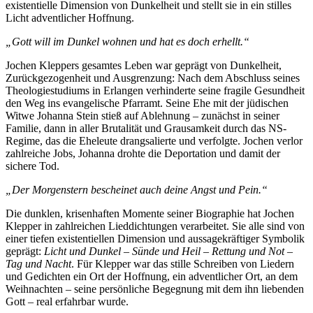
existentielle Dimension von Dunkelheit und stellt sie in ein stilles
Licht adventlicher Hoffnung.
„Gott will im Dunkel wohnen und hat es doch erhellt.“
Jochen Kleppers gesamtes Leben war geprägt von Dunkelheit,
Zurückgezogenheit und Ausgrenzung: Nach dem Abschluss seines
Theologiestudiums in Erlangen verhinderte seine fragile Gesundheit
den Weg ins evangelische Pfarramt. Seine Ehe mit der jüdischen
Witwe Johanna Stein stieß auf Ablehnung – zunächst in seiner
Familie, dann in aller Brutalität und Grausamkeit durch das NS-
Regime, das die Eheleute drangsalierte und verfolgte. Jochen verlor
zahlreiche Jobs, Johanna drohte die Deportation und damit der
sichere Tod.
„Der Morgenstern bescheinet auch deine Angst und Pein.“
Die dunklen, krisenhaften Momente seiner Biographie hat Jochen
Klepper in zahlreichen Lieddichtungen verarbeitet. Sie alle sind von
einer tiefen existentiellen Dimension und aussagekräftiger Symbolik
geprägt:
Licht und Dunkel
–
Sünde und Heil
–
Rettung und Not –
Tag und Nacht
. Für Klepper war das stille Schreiben von Liedern
und Gedichten ein Ort der Hoffnung, ein adventlicher Ort, an dem
Weihnachten – seine persönliche Begegnung mit dem ihn liebenden
Gott – real erfahrbar wurde.