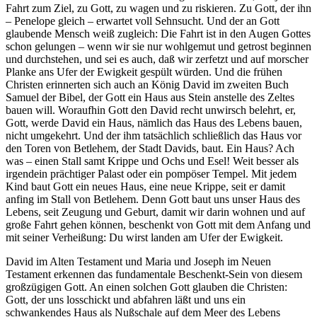
Fahrt zum Ziel, zu Gott, zu wagen und zu riskieren. Zu Gott, der ihn
– Penelope gleich – erwartet voll Sehnsucht. Und der an Gott
glaubende Mensch weiß zugleich: Die Fahrt ist in den Augen Gottes
schon gelungen – wenn wir sie nur wohlgemut und getrost beginnen
und durchstehen, und sei es auch, daß wir zerfetzt und auf morscher
Planke ans Ufer der Ewigkeit gespült würden. Und die frühen
Christen erinnerten sich auch an König David im zweiten Buch
Samuel der Bibel, der Gott ein Haus aus Stein anstelle des Zeltes
bauen will. Woraufhin Gott den David recht unwirsch belehrt, er,
Gott, werde David ein Haus, nämlich das Haus des Lebens bauen,
nicht umgekehrt. Und der ihm tatsächlich schließlich das Haus vor
den Toren von Betlehem, der Stadt Davids, baut. Ein Haus? Ach
was – einen Stall samt Krippe und Ochs und Esel! Weit besser als
irgendein prächtiger Palast oder ein pompöser Tempel. Mit jedem
Kind baut Gott ein neues Haus, eine neue Krippe, seit er damit
anfing im Stall von Betlehem. Denn Gott baut uns unser Haus des
Lebens, seit Zeugung und Geburt, damit wir darin wohnen und auf
große Fahrt gehen können, beschenkt von Gott mit dem Anfang und
mit seiner Verheißung: Du wirst landen am Ufer der Ewigkeit.
David im Alten Testament und Maria und Joseph im Neuen
Testament erkennen das fundamentale Beschenkt-Sein von diesem
großzügigen Gott. An einen solchen Gott glauben die Christen:
Gott, der uns losschickt und abfahren läßt und uns ein
schwankendes Haus als Nußschale auf dem Meer des Lebens