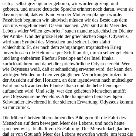
sich ja selbst gezeugt oder geboren, wir wurden gezeugt und
geboren, und unsere deutsche Sprache erinnert noch daran, wenn sie
davon spricht, daß ein Kind von der Mutter empfangen wurde.
Passivisch beginnen wir, aktivisch müssen wir das Beste aus dem
von uns vorgefundenen Dasein machen. „Wir sind aufs Meer des
Lebens wider Willen geworfen“ sagen manche griechischen Dichter
der Antike. Und der große Held der griechischen Sage, Odysseus,
wird zum Symbol des Menschen und seiner Lebensfahrt
schlechthin: Er, der nach dem zehnjährigen trojanischen Krieg
unverdrossen die Heimreise per Schiff antritt, um zu seiner geliebten
und lang entbehrten Ehefrau Penelope auf der Insel Ithaka
zurückzufahren und dabei die sprichwörtliche Odyssee erlebt. Wer
wie Odysseus weiß, daß er sehnsüchtig erwartet wird, der kann den
widrigen Winden und den vergänglichen Verlockungen trotzen in
der Aussicht auf den Horizont, an dem irgendwann nach mühseliger
Fahrt auf schwankender Planke Ithaka und die liebe Penelope
auftauchen wird. Und selig, wer den geliebten Menschen antrifft
wie Odysseus seine Penelope: Alle drängenden heiratswilligen
Schwindler abwehrend in der sicheren Erwartung: Odysseus kommt
zu mir zurück.
Die frühen Christen übernahmen dies Bild gern für die Fahrt des
Menschen auf dem bewegten Meer des Lebens, und noch heute
sprechen wir ja bildhaft von Er-Fahrung: Der Mensch darf glauben,
daß er von Gott aufs Meer des Lebens geworfen wurde, um jetzt die