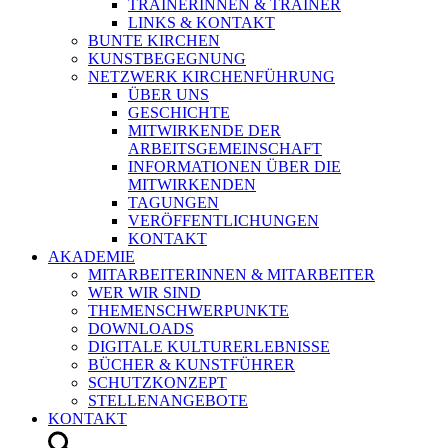
TRAINERINNEN & TRAINER
LINKS & KONTAKT
BUNTE KIRCHEN
KUNSTBEGEGNUNG
NETZWERK KIRCHENFÜHRUNG
ÜBER UNS
GESCHICHTE
MITWIRKENDE DER
ARBEITSGEMEINSCHAFT
INFORMATIONEN ÜBER DIE
MITWIRKENDEN
TAGUNGEN
VERÖFFENTLICHUNGEN
KONTAKT
AKADEMIE
MITARBEITERINNEN & MITARBEITER
WER WIR SIND
THEMENSCHWERPUNKTE
DOWNLOADS
DIGITALE KULTURERLEBNISSE
BÜCHER & KUNSTFÜHRER
SCHUTZKONZEPT
STELLENANGEBOTE
KONTAKT