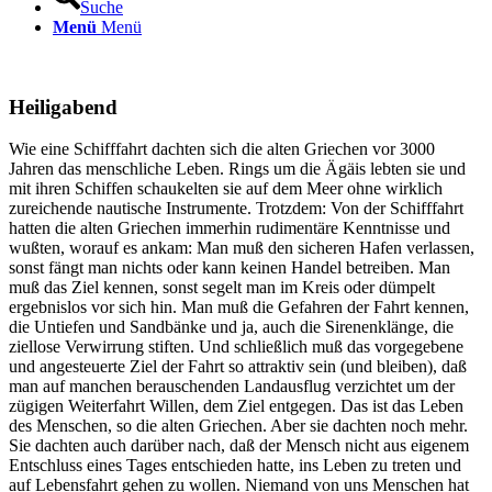
Suche
Menü
Menü
Heiligabend
Wie eine Schifffahrt dachten sich die alten Griechen vor 3000
Jahren das menschliche Leben. Rings um die Ägäis lebten sie und
mit ihren Schiffen schaukelten sie auf dem Meer ohne wirklich
zureichende nautische Instrumente. Trotzdem: Von der Schifffahrt
hatten die alten Griechen immerhin rudimentäre Kenntnisse und
wußten, worauf es ankam: Man muß den sicheren Hafen verlassen,
sonst fängt man nichts oder kann keinen Handel betreiben. Man
muß das Ziel kennen, sonst segelt man im Kreis oder dümpelt
ergebnislos vor sich hin. Man muß die Gefahren der Fahrt kennen,
die Untiefen und Sandbänke und ja, auch die Sirenenklänge, die
ziellose Verwirrung stiften. Und schließlich muß das vorgegebene
und angesteuerte Ziel der Fahrt so attraktiv sein (und bleiben), daß
man auf manchen berauschenden Landausflug verzichtet um der
zügigen Weiterfahrt Willen, dem Ziel entgegen. Das ist das Leben
des Menschen, so die alten Griechen. Aber sie dachten noch mehr.
Sie dachten auch darüber nach, daß der Mensch nicht aus eigenem
Entschluss eines Tages entschieden hatte, ins Leben zu treten und
auf Lebensfahrt gehen zu wollen. Niemand von uns Menschen hat