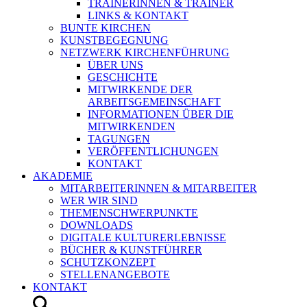
TRAINERINNEN & TRAINER
LINKS & KONTAKT
BUNTE KIRCHEN
KUNSTBEGEGNUNG
NETZWERK KIRCHENFÜHRUNG
ÜBER UNS
GESCHICHTE
MITWIRKENDE DER
ARBEITSGEMEINSCHAFT
INFORMATIONEN ÜBER DIE
MITWIRKENDEN
TAGUNGEN
VERÖFFENTLICHUNGEN
KONTAKT
AKADEMIE
MITARBEITERINNEN & MITARBEITER
WER WIR SIND
THEMENSCHWERPUNKTE
DOWNLOADS
DIGITALE KULTURERLEBNISSE
BÜCHER & KUNSTFÜHRER
SCHUTZKONZEPT
STELLENANGEBOTE
KONTAKT