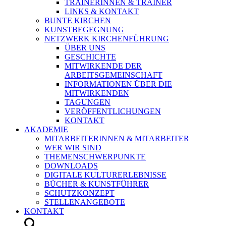
TRAINERINNEN & TRAINER
LINKS & KONTAKT
BUNTE KIRCHEN
KUNSTBEGEGNUNG
NETZWERK KIRCHENFÜHRUNG
ÜBER UNS
GESCHICHTE
MITWIRKENDE DER
ARBEITSGEMEINSCHAFT
INFORMATIONEN ÜBER DIE
MITWIRKENDEN
TAGUNGEN
VERÖFFENTLICHUNGEN
KONTAKT
AKADEMIE
MITARBEITERINNEN & MITARBEITER
WER WIR SIND
THEMENSCHWERPUNKTE
DOWNLOADS
DIGITALE KULTURERLEBNISSE
BÜCHER & KUNSTFÜHRER
SCHUTZKONZEPT
STELLENANGEBOTE
KONTAKT