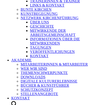
TRAINERINNEN & TRAINER
LINKS & KONTAKT
BUNTE KIRCHEN
KUNSTBEGEGNUNG
NETZWERK KIRCHENFÜHRUNG
ÜBER UNS
GESCHICHTE
MITWIRKENDE DER
ARBEITSGEMEINSCHAFT
INFORMATIONEN ÜBER DIE
MITWIRKENDEN
TAGUNGEN
VERÖFFENTLICHUNGEN
KONTAKT
AKADEMIE
MITARBEITERINNEN & MITARBEITER
WER WIR SIND
THEMENSCHWERPUNKTE
DOWNLOADS
DIGITALE KULTURERLEBNISSE
BÜCHER & KUNSTFÜHRER
SCHUTZKONZEPT
STELLENANGEBOTE
KONTAKT