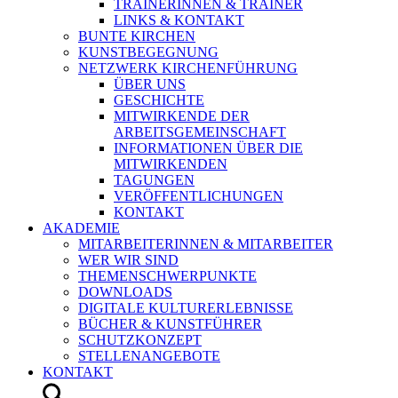
TRAINERINNEN & TRAINER
LINKS & KONTAKT
BUNTE KIRCHEN
KUNSTBEGEGNUNG
NETZWERK KIRCHENFÜHRUNG
ÜBER UNS
GESCHICHTE
MITWIRKENDE DER
ARBEITSGEMEINSCHAFT
INFORMATIONEN ÜBER DIE
MITWIRKENDEN
TAGUNGEN
VERÖFFENTLICHUNGEN
KONTAKT
AKADEMIE
MITARBEITERINNEN & MITARBEITER
WER WIR SIND
THEMENSCHWERPUNKTE
DOWNLOADS
DIGITALE KULTURERLEBNISSE
BÜCHER & KUNSTFÜHRER
SCHUTZKONZEPT
STELLENANGEBOTE
KONTAKT