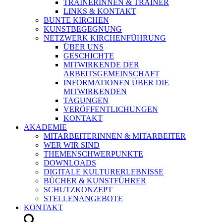
TRAINERINNEN & TRAINER
LINKS & KONTAKT
BUNTE KIRCHEN
KUNSTBEGEGNUNG
NETZWERK KIRCHENFÜHRUNG
ÜBER UNS
GESCHICHTE
MITWIRKENDE DER
ARBEITSGEMEINSCHAFT
INFORMATIONEN ÜBER DIE
MITWIRKENDEN
TAGUNGEN
VERÖFFENTLICHUNGEN
KONTAKT
AKADEMIE
MITARBEITERINNEN & MITARBEITER
WER WIR SIND
THEMENSCHWERPUNKTE
DOWNLOADS
DIGITALE KULTURERLEBNISSE
BÜCHER & KUNSTFÜHRER
SCHUTZKONZEPT
STELLENANGEBOTE
KONTAKT