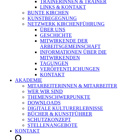
TRAINERINNEN & TRAINER
LINKS & KONTAKT
BUNTE KIRCHEN
KUNSTBEGEGNUNG
NETZWERK KIRCHENFÜHRUNG
ÜBER UNS
GESCHICHTE
MITWIRKENDE DER
ARBEITSGEMEINSCHAFT
INFORMATIONEN ÜBER DIE
MITWIRKENDEN
TAGUNGEN
VERÖFFENTLICHUNGEN
KONTAKT
AKADEMIE
MITARBEITERINNEN & MITARBEITER
WER WIR SIND
THEMENSCHWERPUNKTE
DOWNLOADS
DIGITALE KULTURERLEBNISSE
BÜCHER & KUNSTFÜHRER
SCHUTZKONZEPT
STELLENANGEBOTE
KONTAKT